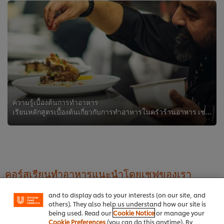
ความรู้เบื้องต้นการทำอาหาร
เรียนหลักสูตรเบื้องต้นเกี่ยวกับการทำอาหารในครัวร้านอาหาร เช่น ทำไมคุณจึงควรมีแผนงาน หรือการปรุงรสสำคัญอย่างไร เชฟมากประสบการณ์ ...
We use cookies (and similar techniques) to improve
your experience on our site. Cookies enable you to
enjoy certain features (like saving your online
คอร์สเรียนทำอาหารแนะนำโดยเชฟของเรา
"shopping basket"), social sharing functionality (for
Facebook, Instagram, etc.) and to tailor messages
and to display ads to your interests (on our site, and
others). They also help us understand how our site is
being used. Read our
Cookie Notice
or manage your
Cookie Preferences
(you can do this anytime). By