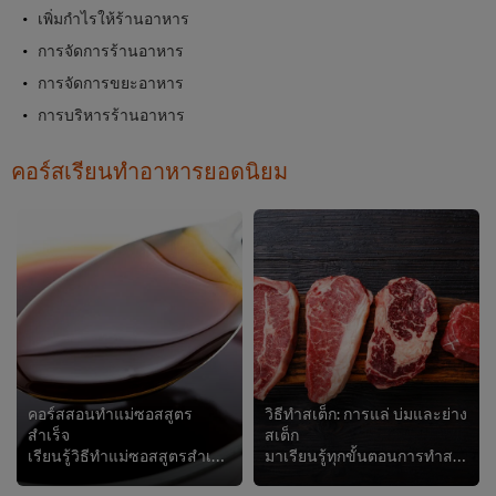
เพิ่มกำไรให้ร้านอาหาร
การจัดการร้านอาหาร
การจัดการขยะอาหาร
การบริหารร้านอาหาร
คอร์สเรียนทำอาหารยอดนิยม
คอร์สสอนทำแม่ซอสสูตร
วิธีทำสเต็ก: การแล่ บ่มและย่าง
สำเร็จ
สเต็ก
เรียนรู้วิธีทำแม่ซอสสูตรสำเร็จสูตรต่างๆ ที่เหล่าเชฟมืออาชีพใช้ทำอาหาร เพราะประหยัดเวลา รสชาติคงที่ แถมยังเก็บไว้ได้นาน มาดูวิธี...
มาเรียนรู้ทุกขั้นตอนการทำสเต็ก ตั้งแต่วิธีการหาเนื้อสัตว์ที่ดีที่สุด การแล่และการปรุงสเต็กชั้นเลิศพร้อมเคล็ดลับมากมาย