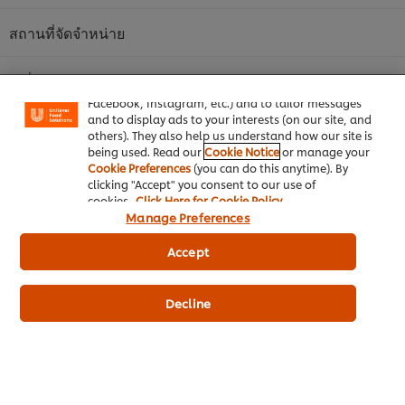
สถานที่จัดจำหน่าย
We use cookies (and similar techniques) to improve
your experience on our site. Cookies enable you to
enjoy certain features (like saving your online
ผู้เชี่ยวชาญของเรา
"shopping basket"), social sharing functionality (for
Facebook, Instagram, etc.) and to tailor messages
and to display ads to your interests (on our site, and
others). They also help us understand how our site is
being used. Read our
Cookie Notice
or manage your
Cookie Preferences
(you can do this anytime). By
clicking "Accept" you consent to our use of
cookies.
Click Here for Cookie Policy
หน้าหลัก
Manage Preferences
ประเภทธุรกิจ
Accept
ไอเดียธุรกิจ
Decline
คอร์สเรียนฟรี
เมนูอาหาร
โปรโมชั่น