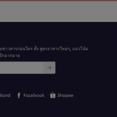
ี่กระชับเหล่านี้ มารู้จักอุปกรณ์ที่คุณต้องใช้ วิธีการ
วลาที่เหมาะสมในการขจัดสิ่งสกปรกออกจากพื้น
รับข่าวสารก่อนใคร ทั้ง สูตรอาหารใหม่ๆ, แนวโน้ม
นๆอีกมากมาย
สะอาดพื้นร้านอาหาร
iland
Facebook
Shopee
าเข้าด้วยทักษะง่ายๆ เช่น การถูพื้นแบบเลขแปด พื้นใส
ก่ผู้ที่มาทานอาหารว่าพวกเขากำลังทานในร้านที่ใส่ใจ