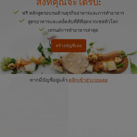
สิ่งที่คุณจะได้รับ:
00:53
ฟรี หลักสูตรอบรมด้านธุรกิจอาหารและการทำอาหาร
สูตรอาหารและเคล็ดลับที่ดีที่สุดจากเชฟทั่วโลก
4. วิธีทำความ
เทรนด์การทำอาหารล่าสุด
รายการตรวจสอบสำหรับทำความส
สร้างบัญชีเลย
ที่ง่ายขึ้น มากำจัดคราบน้ำมัน
er browser storage.
cept button below.
หากมีบัญชีอยู่แล้ว
คลิกเข้าสู่ระบบเลย
01:41
5. วิธีทำความส