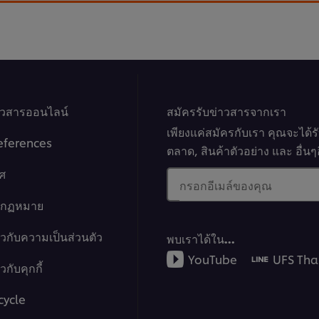
ลองใช้เคล็ดลับการทำความสะอาดท
ทำงานอย่างปลอดภัย และระยะเ
er browser storage.
cept button below.
าวสารออนไลน์
สมัครรับข่าวสารจากเรา
เพียงแค่สมัครกับเรา คุณจะได้
eferences
ตลาด, สินค้าตัวอย่าง และ อื่
ศ
กรอกอีเมล์ของคุณ
01:41
างกฏหมาย
6. วิธีทำความ
ยวกับความเป็นส่วนตัว
พบเราได้ใน…
YouTube
UFS Tha
กับคุกกี้
มาสร้างหน้าร้านให้สดชื่นและน่
สะอาดสามารถสร้างความมั่นใจแ
cycle
เรื่องสุขอนามัยจริงๆ
er browser storage.