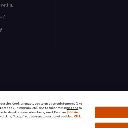
cept button below.
จำหน่าย
ซต์
ด้
01:18
7. วิธีทำความสะ
อยากเรียนรู้เทคนิคชั้นเยี่ยม
ของให้พร้อมสำหรับลูกค้ากลุ่มต
er browser storage.
ฟู้ด โซลูชั่นส์
cept button below.
ur site. Cookies enable you to enjoy certain features (like
r Facebook, Instagram, etc.) and to tailor messages and to
s understand how our site is being used. Read our
Cookie
 clicking "Accept" you consent to our use of cookies.
Click