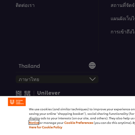
If you agree to this please click the Ac
ติดต่อเรา
สถานที่จัด
แผนผังเว็บไ
Accept
การเข้าถึงไ
Thailand
This video player may use cookies or oth
© 2026 สงวนลิขสิทธิ์ ยูนิลีเวอร์ 
If you agree to this please click the Ac
We use cookies (and similar techniques) to improve your experience on o
saving your online "shopping basket"), social sharing functionality (fo
display ads to your interests (on our site, and others). They also help u
Accept
Notice
or manage your
Cookie Preferences
(you can do this anytime). By
Here for Cookie Policy