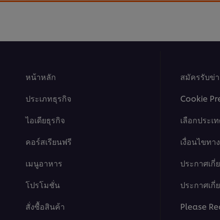
This video player may use cookies or oth
If you agree to this please click the Ac
หน้าหลัก
สมัครรับข่
Accept
ประเภทธุรกิจ
Cookie Pr
ไอเดียธุรกิจ
เลือกประเท
คอร์สเรียนฟรี
เงื่อนไขท
เมนูอาหาร
ประกาศเกี่
โปรโมชั่น
ประกาศเกี่ยว
สั่งซื้อสินค้า
Please Re
This video player may use cookies or oth