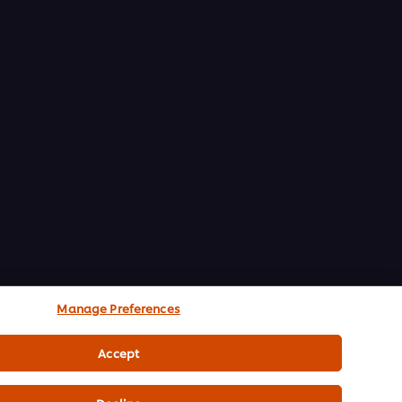
อาดโต๊ะเก้าอี้
ในการทำความสะอาดหลังลูกค้าใช้บริการเสร็จและเตรียม
่อไปไหม ชมวิดีโอนี้กันเลย
Manage Preferences
Accept