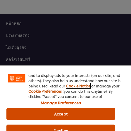
หน้าหลัก
ประเภทธุรกิจ
ไอเดียธุรกิจ
We use cookies (and similar techniques) to improve
your experience on our site. Cookies enable you to
คอร์สเรียนฟรี
enjoy certain features (like saving your online
"shopping basket"), social sharing functionality (for
Facebook, Instagram, etc.) and to tailor messages
เมนูอาหาร
and to display ads to your interests (on our site, and
others). They also help us understand how our site is
โปรโมชั่น
being used. Read our
Cookie Notice
or manage your
Cookie Preferences
(you can do this anytime). By
สั่งซื้อสินค้า
clicking "Accept" you consent to our use of
cookies.
Click Here for Cookie Policy
Manage Preferences
ติดต่อเรา
Accept
สมัครรับข่าวสารออนไลน์
Decline