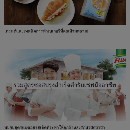
เทรนด์และเทคนิคการทำเบเกอรี่ที่คุณห้ามพลาด!
รวมสูตรซอสปรุงสำเร็จตำรับเชฟมืออาชีพ
พบกับสูตรแม่ซอสรสเด็ดที่จะทำให้ลูกค้าหลงรักหัวปักหัวปำ