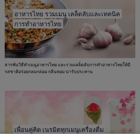
อาหารไทย รวมเมนู เคล็ดลับและเทคนิค
การทำอาหารไทย
สารพันวิธีทำเมนูอาหารไทย และรวมเคล็ดลับการทำอาหารไทยให้มี
รสชาติอร่อยกลมกล่อม กลิ่นหอม น่ารับประทาน
We use cookies (and similar techniques) to improve
your experience on our site. Cookies enable you to
เพื่อนคู่คิด เนรมิตทุกเมนูเครื่องดื่ม
enjoy certain features (like saving your online
"shopping basket"), social sharing functionality (for