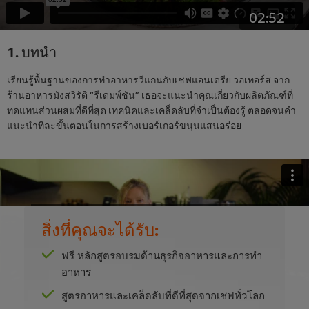
02:52
1. บทนำ
เรียนรู้พื้นฐานของการทำอาหารวีแกนกับเชฟแอนเดรีย วอเทอร์ส จาก
ร้านอาหารมังสวิรัติ “รีเดมพ์ชัน” เธอจะแนะนำคุณเกี่ยวกับผลิตภัณฑ์ที่
ทดแทนส่วนผสมที่ดีที่สุด เทคนิคและเคล็ดลับที่จำเป็นต้องรู้ ตลอดจนคำ
แนะนำทีละขั้นตอนในการสร้างเบอร์เกอร์ขนุนแสนอร่อย
This video player may use cookies or other
สิ่งที่คุณจะได้รับ:
browser storage. If you agree to this please
click the Accept button below.
ฟรี หลักสูตรอบรมด้านธุรกิจอาหารและการทำ
อาหาร
Accept
สูตรอาหารและเคล็ดลับที่ดีที่สุดจากเชฟทั่วโลก