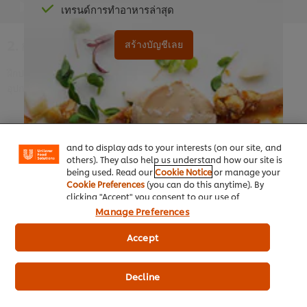
01:55
เทรนด์การทำอาหารล่าสุด
2. การใช้อุปกรณ์ที่เหมาะสม
สร้างบัญชีเลย
ฝึกปรือการทำอาหารวีแกนและฟังเชฟแอนเดรีย วอเทอร์ส อธิบาย
We use cookies (and similar techniques) to improve
อุปกรณ์พื้นฐานที่จำเป็นสำหรับการเตรียมอาหารวีแกนชั้นเลิศ
your experience on our site. Cookies enable you to
enjoy certain features (like saving your online
"shopping basket"), social sharing functionality (for
Facebook, Instagram, etc.) and to tailor messages
and to display ads to your interests (on our site, and
others). They also help us understand how our site is
หากมีบัญชีอยู่แล้ว
คลิกเข้าสู่ระบบเลย
being used. Read our
Cookie Notice
or manage your
Cookie Preferences
(you can do this anytime). By
clicking "Accept" you consent to our use of
This video player may use cookies or other
cookies.
Click Here for Cookie Policy
Manage Preferences
browser storage. If you agree to this please
Accept
click the Accept button below.
Accept
Decline
หน้าหลัก