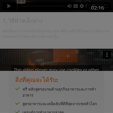
02:16
1. วิธีทำสเต็กย่าง
คลิปนี้สอนการทำสเต็กให้นุ่มและรสชาติดี รวมถึงวิดีโอสอนระดับความ
สุกของสเต็กให้คุณเห็นภาพมากยิ่งขึ้น
This video player may use cookies or other
browser storage. If you agree to this please
สิ่งที่คุณจะได้รับ:
click the Accept button below.
ฟรี หลักสูตรอบรมด้านธุรกิจอาหารและการทำ
Accept
อาหาร
สูตรอาหารและเคล็ดลับที่ดีที่สุดจากเชฟทั่วโลก
02:58
เทรนด์การทำอาหารล่าสุด