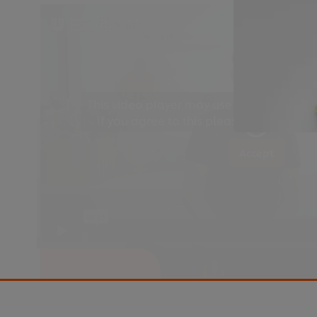
This video player may use cookies or oth
If you agree to this please click the Ac
Accept