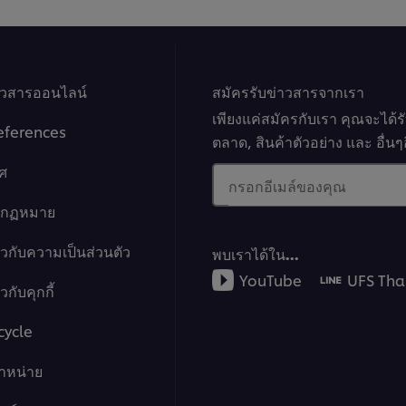
ทำความรู้จักรูปแบบร้านอาหา
er browser storage.
ทำความเข้าใจโครงสร้างการทำ
cept button below.
ธุรกิจให้ประสบความสำเร็จ
าวสารออนไลน์
สมัครรับข่าวสารจากเรา
เพียงแค่สมัครกับเรา คุณจะได้
eferences
ตลาด, สินค้าตัวอย่าง และ อื่
ศ
กรอกอีเมล์ของคุณ
13:59
างกฏหมาย
3. ความสำคัญ
ยวกับความเป็นส่วนตัว
พบเราได้ใน…
YouTube
UFS Tha
มาตรฐานการทำ
กับคุกกี้
Operating Pr
cycle
er browser storage.
เปรียบเทียบความแตกต่างระหว่
จำหน่าย
cept button below.
อาหาร เรียนรู้ขั้นตอนการออกแบ