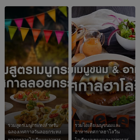
รวมสูตรเมนูกระทงสำหรับ
รวมไอเดียเมนูขนมและ
ฉลองเทศกาลวันลอยกระทง
อาหารเทศกาลฮาโลวีน
หลากหลายไอเดียเมนูอาหารรูปทรงกระทงสำหรับฉลองเทศกาลวันลอยกระทง เมนูสุดสร้างสรรค์ ทำง่าย ทำขายวันลอยกระทงได้สบายๆ
ไอเดียเมนูขนมและอาหารอร่อยหลอนในวันฮาโลวีน Trick or Treat!