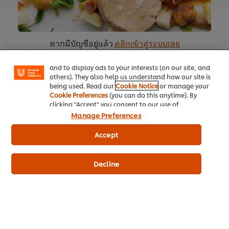
ดูแลตนเองเป็นอันดับแรก
We use cookies (and similar techniques) to improve
your experience on our site. Cookies enable you to
enjoy certain features (like saving your online
หากมีบัญชีอยู่แล้ว
คลิกเข้าสู่ระบบเลย
คุณต้องดูแลตัวเองก่อนเพื่อดูแลทีมของคุณให้ดี ที่นี่เราจะได้ยินเชฟแบ่ง
"shopping basket"), social sharing functionality (for
ปันวิธีการดูแลตัวเอง
Facebook, Instagram, etc.) and to tailor messages
and to display ads to your interests (on our site, and
others). They also help us understand how our site is
being used. Read our
Cookie Notice
or manage your
Cookie Preferences
(you can do this anytime). By
clicking "Accept" you consent to our use of
cookies.
Click Here for Cookie Policy
Manage Preferences
This video player may use cookies or other
browser storage. If you agree to this please
Accept
หน้าหลัก
click the Accept button below.
ประเภทธุรกิจ
Decline
Accept
ไอเดียธุรกิจ
0:48
คอร์สเรียนฟรี
วิธีสังเกตสัญญาณจากสมาชิกในทีม
เมนูอาหาร