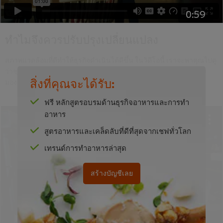
0:59
ทำไมจึงควรปรับปรุงเปลี่ยนแปลง
สภาพแวดล้อมที่ดีทำให้ธุรกิจดำเนินได้ดีขึ้น ในวิดีโอนี้ เราจะพาคุณไปดู
ว่าชุดบทเรียนนี้สอนเรื่องอะไรบ้าง และเชฟผู้เชี่ยวชาญจะแบ่งปันมุม
สิ่งที่คุณจะได้รับ:
มองของเขาว่าทำไมการเปลี่ยนแปลงจึงสำคัญ
ฟรี หลักสูตรอบรมด้านธุรกิจอาหารและการทำ
อาหาร
สูตรอาหารและเคล็ดลับที่ดีที่สุดจากเชฟทั่วโลก
This video player may use cookies or other
เทรนด์การทำอาหารล่าสุด
browser storage. If you agree to this please
click the Accept button below.
สร้างบัญชีเลย
Accept
1:40