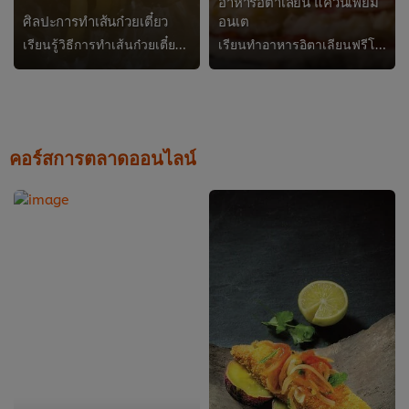
อาหารอิตาเลียน แคว้นเพียม
ศิลปะการทำเส้นก๋วยเตี๋ยว
อนเต
เรียนรู้วิธีการทำเส้นก๋วยเตี๋ยวกับหลักสูตรจากหัวหน้าเชฟพาเวล คานจาแห่งภัตตาคารอาหารญี่ปุ่นฟิวชั่น แฟลตทรี ในกรุงลอนดอน
เรียนทำอาหารอิตาเลียนฟรีโดยหัวหน้าเชฟจากภัตตาคาร ออสเทเรีย แอนติกา โบโลญญา ทำความรู้จักและเรียนรู้ทุกสูตรลับของอาหารอิตาเลียนดั...
คอร์สการตลาดออนไลน์