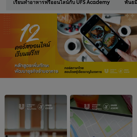
เรียนทำอาหารฟรีออนไลน์กับ UFS Academy
พันธม