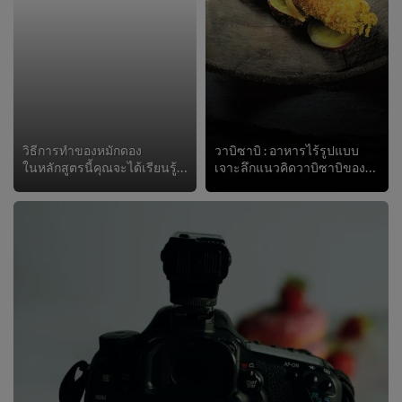
วิธีการทำของหมักดอง
วาบิซาบิ : อาหารไร้รูปแบบ
ในหลักสูตรนี้คุณจะได้เรียนรู้วิธีหมักผักของคุณไม่เพียงเพื่อการเก็บรักษาให้ได้นาน แต่ยังสร้างรสชาติและรังสรรค์สูตรอาหารอีกด้วย เ...
เจาะลึกแนวคิดวาบิซาบิของพุทธศาสนา: อาหารไร้รูปแบบ เรียนรู้เทคนิคการจัดจานที่เป็นเอกลักษณ์จากคอร์สของเชฟวูซีฟรี!