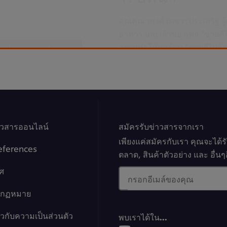
คุณคุณาพงศ์ เตชวรประเสริฐ 
อาหาร และเจ้าของเพจ “ขายดีไ
อยากทำให้ทุกร้าน “ขายดีไปด้ว
er browser storage.
cept button below.
าวสารออนไลน์
สมัครรับข่าวสารจากเรา
01:58
เพียงแค่สมัครกับเรา คุณจะได้
eferences
ตลาด, สินค้าตัวอย่าง และ อื่
ศ
2. วิเคราะห์ก
กรอกอีเมล์ของคุณ
างกฏหมาย
อาหารและร้าน
ยวกับความเป็นส่วนตัว
พบเราได้ใน…
ทำความรู้จักเครื่องมือในการท