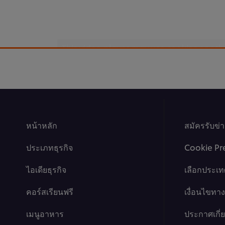
This video player may use cookies or oth
If you agree to this please click the Ac
Accept
หน้าหลัก
สมัครรับข่
ประเภทธุรกิจ
Cookie Pr
ไอเดียธุรกิจ
เลือกประเท
คอร์สเรียนฟรี
เงื่อนไขท
เมนูอาหาร
ประกาศเกี่