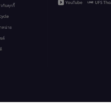
YouTube
UFS Tha
er browser storage.
กับคุกกี้
จำกัด ประกอบการตัดสินใจเลื
cept button below.
จนถึงการนำระบบต่าง ๆ มาปรับใ
cycle
จัดการร้านอย่างเป็นระบบ
จำหน่าย
ซต์
25:31
ด้
3. Content Ma
สื่อสารในยุคปัจ
ทริคทำการตลาดออนไลน์ เพื่อเข้
er browser storage.
สร้างการมีส่วนร่วม ควบคุมงบ
cept button below.
คอนเทนต์ให้ปัง
ฟู้ด โซลูชั่นส์