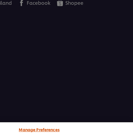
iland
Facebook
Shopee
อกใช้แพลตฟอร์มให้เหมาะสมกับประเภทร้านอาหาร ไป
ช้ในร้าน เพื่อพัฒนาความสัมพันธ์กับลูกค้า และการ
rketing หัวใจหลักของการ
จุบัน
าถึงลูกค้ากลุ่มเป้าหมายได้อย่างตรงจุด เพิ่มการเข้าถึง
การตลาดไม่ให้บานปลาย พร้อมสูตรสำเร็จสร้างสรรค์
Manage Preferences