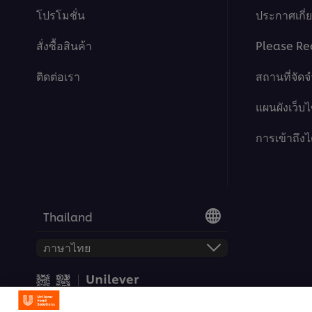
This video player may use cookies or oth
โปรโมชั่น
ประกาศเกี่ยว
If you agree to this please click the Ac
สั่งซื้อสินค้า
Please Re
Accept
ติดต่อเรา
สถานที่จัด
แผนผังเว็บไ
การเข้าถึงไ
Thailand
This video player may use cookies or oth
If you agree to this please click the Ac
© 2026 สงวนลิขสิทธิ์ ยูนิลีเวอร์ 