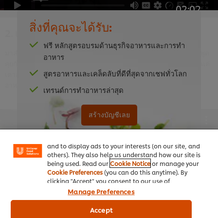
02:02
สิ่งที่คุณจะได้รับ:
2. เตรียมครัวของคุณ
ฟรี หลักสูตรอบรมด้านธุรกิจอาหารและการทำ
มาสำรวจห้องครัวในร้านอาหารเอมเบอร์ยาร์ดขณะที่เชฟแดนจะมาพูด
อาหาร
คุยกับคุณเกี่ยวกับอุปกรณ์ที่จำเป็นสำหรับการทำทาปาสแบบสเปน ตั้งแต่
สูตรอาหารและเคล็ดลับที่ดีที่สุดจากเชฟทั่วโลก
เตาอบโจสเปอร์ไปจนถึงเตาย่างโรบาตะ และประโยชน์ของการปรุง
อาหารโดยใช้ไม้และถ่าน
เทรนด์การทำอาหารล่าสุด
We use cookies (and similar techniques) to improve
your experience on our site. Cookies enable you to
สร้างบัญชีเลย
enjoy certain features (like saving your online
"shopping basket"), social sharing functionality (for
Facebook, Instagram, etc.) and to tailor messages
and to display ads to your interests (on our site, and
This video player may use cookies or other
others). They also help us understand how our site is
browser storage. If you agree to this please
being used. Read our
Cookie Notice
or manage your
click the Accept button below.
Cookie Preferences
(you can do this anytime). By
clicking "Accept" you consent to our use of
cookies.
Click Here for Cookie Policy
Manage Preferences
Accept
หากมีบัญชีอยู่แล้ว
คลิกเข้าสู่ระบบเลย
Accept