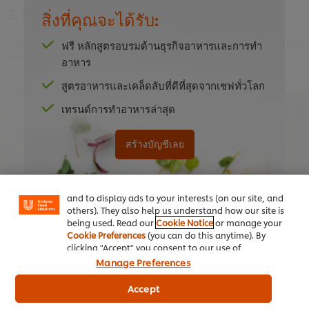
2. เครื่องหมักซี่โครง
สิ่งที่คุณจะได้รับ:
ในคลิปนี้ เชฟทัฟฟี่ สโตนจะสอนวิธีทำเครื่องหมักซี่โครงหมูแบบแห้งโดย
ฟรี หลักสูตรอบรมด้านธุรกิจอาหารและการทำ
ใช้พริกไทยดำบดสด กระเทียมสับ หัวหอม และปาปริก้า
อาหาร
สูตรอาหารและเคล็ดลับที่ดีที่สุดจากเชฟทั่วโลก
เทรนด์การทำอาหารล่าสุด
We use cookies (and similar techniques) to improve
สร้างบัญชีเลย
This video player may use cookies or other
your experience on our site. Cookies enable you to
enjoy certain features (like saving your online
browser storage. If you agree to this please
"shopping basket"), social sharing functionality (for
click the Accept button below.
Facebook, Instagram, etc.) and to tailor messages
and to display ads to your interests (on our site, and
others). They also help us understand how our site is
Accept
being used. Read our
Cookie Notice
or manage your
Cookie Preferences
(you can do this anytime). By
clicking "Accept" you consent to our use of
03:25
cookies.
Click Here for Cookie Policy
Manage Preferences
หากมีบัญชีอยู่แล้ว
คลิกเข้าสู่ระบบเลย
3. การเตรียมซี่โครง
Accept