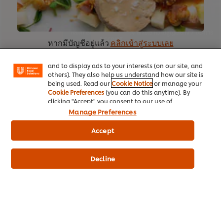
browser storage. If you agree to this please
click the Accept button below.
We use cookies (and similar techniques) to improve
your experience on our site. Cookies enable you to
Accept
enjoy certain features (like saving your online
หากมีบัญชีอยู่แล้ว
คลิกเข้าสู่ระบบเลย
"shopping basket"), social sharing functionality (for
Facebook, Instagram, etc.) and to tailor messages
22:13
and to display ads to your interests (on our site, and
others). They also help us understand how our site is
being used. Read our
Cookie Notice
or manage your
2. หลักการและความสำคัญของความสูญเสีย
Cookie Preferences
(you can do this anytime). By
ทั้ง 7 ประการ
clicking "Accept" you consent to our use of
cookies.
Click Here for Cookie Policy
Manage Preferences
ทำความเข้าใจกระบวนการการเกิดขยะอาหารหรือ Food Waste และ
Accept
ผลกระทบในด้านต่าง ๆ เรียนรู้หลักการและความสำคัญของ Waste หรือ
หน้าหลัก
ความสูญเสีย พร้อมวิธีการแก้ไขปรับปรุงกระบวนการทำงาน เพื่อลดการ
สูญเสียในร้านอาหาร
ประเภทธุรกิจ
Decline
ไอเดียธุรกิจ
คอร์สเรียนฟรี
This video player may use cookies or other
เมนูอาหาร
browser storage. If you agree to this please