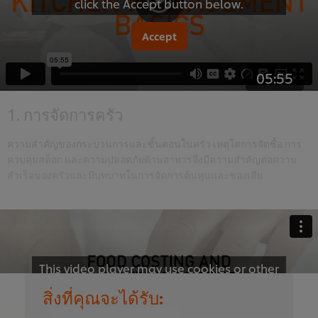
click the Accept button below.
Accept
05:55
1. การจัดการครัว
ความสำคัญของกระบวนการและขั้นตอนในครัว เหตุใดการจัดซื้อ การ
ควบคุมสต็อก และความปลอดภัยด้านอาหารจึงมีความสำคัญต่อความ
สำเร็จของครัวและมีบทบาทในการจัดการต้นทุนและของเสีย
This video player may use cookies or other
browser storage. If you agree to this please
สิ่งที่คุณจะได้รับ:
click the Accept button below.