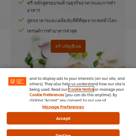
ฟรี หลักสูตรอบรมด้านธุรกิจอาหารและการทำ
Accept
อาหาร
สูตรอาหารและเคล็ดลับที่ดีที่สุดจากเชฟทั่วโลก
05:58
เทรนด์การทำอาหารล่าสุด
2. การจัดการวัตถุดิบอย่างมีประสิทธิภาพ
สร้างบัญชีเลย
We use cookies (and similar techniques) to improve
การออกแบบเมนูอัจฉริยะเป็นวิธีที่ดีที่สุดในการเพิ่มผลกำไรสูงสุดวิธีหนึ่ง
your experience on our site. Cookies enable you to
แต่ประโยชน์ของเมนูอัจฉริยะนั้นมีมากกว่าแค่ส่วนต่างกำไร เรียนรู้เพิ่ม
enjoy certain features (like saving your online
เติมเกี่ยวกับประโยชน์ของการจัดการส่วนผสมอย่างมีประสิทธิภาพโดยดู
"shopping basket"), social sharing functionality (for
วิดีโอนี้
Facebook, Instagram, etc.) and to tailor messages
and to display ads to your interests (on our site, and
others). They also help us understand how our site is
being used. Read our
Cookie Notice
or manage your
Cookie Preferences
(you can do this anytime). By
clicking "Accept" you consent to our use of
หากมีบัญชีอยู่แล้ว
คลิกเข้าสู่ระบบเลย
cookies.
Click Here for Cookie Policy
Manage Preferences
This video player may use cookies or other
Accept
browser storage. If you agree to this please
click the Accept button below.
Decline