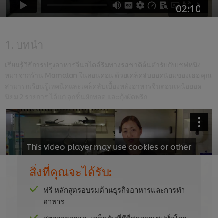
02:10
1. บทนำ
เรียนรู้วิธีการปรุงอาหารจีนสไตล์ริมทางรสชาติต้นตำรับกับเชฟหนิง
หม่า จากร้าน Mamalan ในลอนดอน ด้วยเคล็ดลับยอดนิยมของเธอ คุณ
สามารถเรียนรู้เทคนิคและเคล็ดลับเบื้องหลังอาหารจีนตอนเหนือยอด
นิยม 2 รายการ ได้แก่ ลูกชิ้นผักทอด และกุ้งผัดพริก
This video player may use cookies or other
browser storage. If you agree to this please
สิ่งที่คุณจะได้รับ:
click the Accept button below.
ฟรี หลักสูตรอบรมด้านธุรกิจอาหารและการทำ
Accept
อาหาร
01:08
สูตรอาหารและเคล็ดลับที่ดีที่สุดจากเชฟทั่วโลก