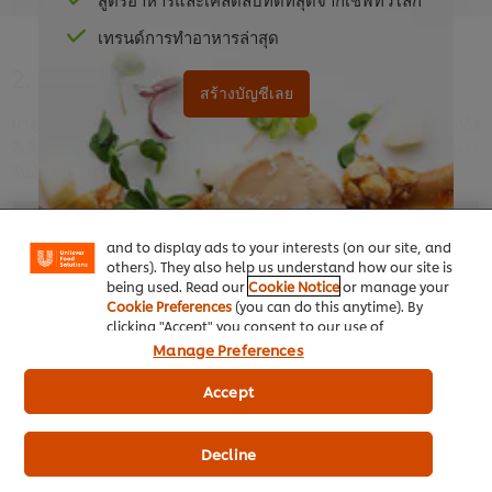
เทรนด์การทำอาหารล่าสุด
2. เตรียมครัวของคุณ
สร้างบัญชีเลย
มาดูเชฟหนิง หม่าพาไปชมสถานที่และอุปกรณ์เบื้องหลังร้านอาหารปักกิ่ง
ที่เติบโตอย่างรวดเร็วของเธอ เผยให้เห็นถึงอุปกรณ์สำคัญที่ใช้ปรุงอาหาร
We use cookies (and similar techniques) to improve
your experience on our site. Cookies enable you to
จีนต้นตำรับในครัวตะวันตก
enjoy certain features (like saving your online
"shopping basket"), social sharing functionality (for
Facebook, Instagram, etc.) and to tailor messages
and to display ads to your interests (on our site, and
others). They also help us understand how our site is
This video player may use cookies or other
being used. Read our
Cookie Notice
or manage your
หากมีบัญชีอยู่แล้ว
คลิกเข้าสู่ระบบเลย
Cookie Preferences
(you can do this anytime). By
browser storage. If you agree to this please
clicking "Accept" you consent to our use of
click the Accept button below.
cookies.
Click Here for Cookie Policy
Manage Preferences
Accept
Accept
01:14
Decline