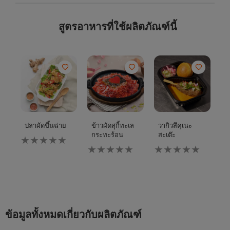
สูตรอาหารที่ใช้ผลิตภัณฑ์นี้
ปลาผัดขึ้นฉ่าย
ข้าวผัดสุกี้ทะเล
วากิวสึคุเนะ
ไ
กระทะร้อน
สะเต๊ะ
ไม่มี
ไม่
การ
ไม่มี
ไม่มี
ก
ให้
การ
การ
ให
คะแนน
ให้
ให้
ค
สำหรับ
คะแนน
คะแนน
สำ
recipe
สำหรับ
สำหรับ
re
นี้
recipe
recipe
นี้
นี้
นี้
ข้อมูลทั้งหมดเกี่ยวกับผลิตภัณฑ์