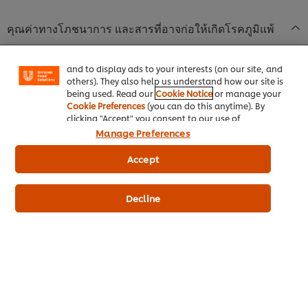
We use cookies (and similar techniques) to improve
your experience on our site. Cookies enable you to
คุณค่าทางโภชนาการ และสารที่อาจก่อให้เกิดโรคภูมิแพ้
enjoy certain features (like saving your online
"shopping basket"), social sharing functionality (for
Facebook, Instagram, etc.) and to tailor messages
and to display ads to your interests (on our site, and
ส่วนผสม
others). They also help us understand how our site is
มอโนโซเดียมแอล-กลูทาเมต (INS 621) 19%, ไดโซเดียม 5’-ไรโบนิวคลิ
being used. Read our
Cookie Notice
or manage your
โอไตด์ (INS 635) 0.38%, เกลือบริโภคเสริมไอโอดีน, น้ำตาล, แป้งมัน
Cookie Preferences
(you can do this anytime). By
clicking "Accept" you consent to our use of
สำปะหลัง, กระเทียมผง, กระเทียมเจียว, ซีอิ๊วผง, พริกไทย, ผลิตภัณฑ์ที่ได้
cookies.
Click Here for Cookie Policy
Manage Preferences
จากการย่อยโปรตีนของพืช, น้ำมันกระเทียมเจียว, ไก่อบแห้ง, วัตถุแต่ง
กลิ่นรสธรรมชาติ
Accept
ข้อมูลสารก่อภูมิแพ้
Decline
มีแป้งสาลี, ถั่วเหลือง, ซัลไฟต์ และอาจมีเซเลอรี่
ข้อมูลโภชนาการ