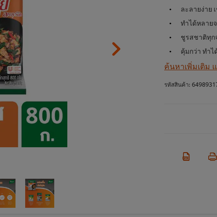
ละลายง่าย เข
ทำได้หลายจา
ชูรสชาติทุกจ
คุ้มกว่า ทำไ
ค้นหาเพิ่มเติม
รหัสสินค้า:
6498931