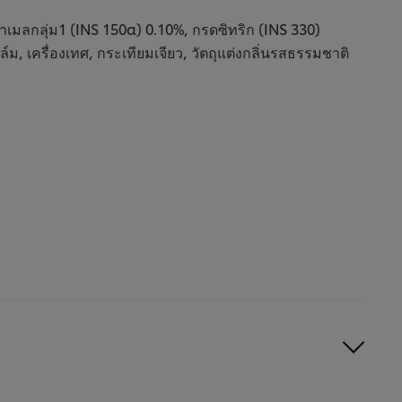
ือ
5.0
.0
จาก
เมลกลุ่ม1 (INS 150a) 0.10%, กรดซิทริก (INS 330)
าก
5
ม, เครื่องเทศ, กระเทียมเจียว, วัตถุแต่งกลิ่นรสธรรมชาติ
จาก
าก
คะแนน
ะแนน
1