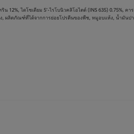
ค
5
น 12%, ไดโซเดียม 5’-ไรโบนิวคลิโอไตด์ (INS 635) 0.75%, คารา
จ
, ผลิตภัณฑ์ที่ได้จากการย่อยโปรตีนของพืช, หมูอบแห้ง, น้ำมันปาล์
5
จ
ค
1