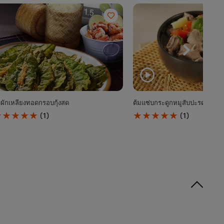
ผักเหลียงทอดกรอบกุ้งสด
ต้มแซ่บกระดูกหมูสับปะรด
ะแนน
คะแนน
(1)
(1)
ลี่ย
เฉลี่ย
อง
ของ
ำ
ต้ม
ก
แซ่
ห
บก
ระ
ง
ดู
อด
ก
รอบ
หมู
้ง
สับปะรด
ด
นี้
คือ