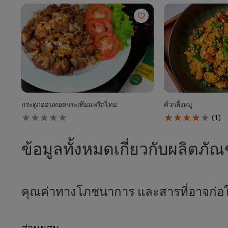
กระดูกอ่อนทอดกระเทียมพริกไทย
คั่วกลิ้งหมู
ไม่มี
คะแนน
(1)
การ
เฉลี่ย
ให้
ของ
คะแนน
คั่ว
ข้อมูลทั้งหมดเกี่ยวกับผลิตภัณ
สำหรับ
กลิ้ง
recipe
หมู
นี้
นี้
คือ
4.0
คุณค่าทางโภชนาการ และสารที่อาจก่อให
จาก
5
จาก
คะแนน
ส่วนผสม