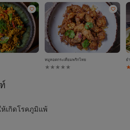
หมูทอดกระเทียมพริกไทย
ยำ
ไม่มี
ค
การ
เฉ
ให้
ข
คะแนน
ย
ฑ์
สำหรับ
ผั
recipe
เ
นี้
ลี
ย
ท
้เกิดโรคภูมิแพ้
ก
กุ
ส
นี้