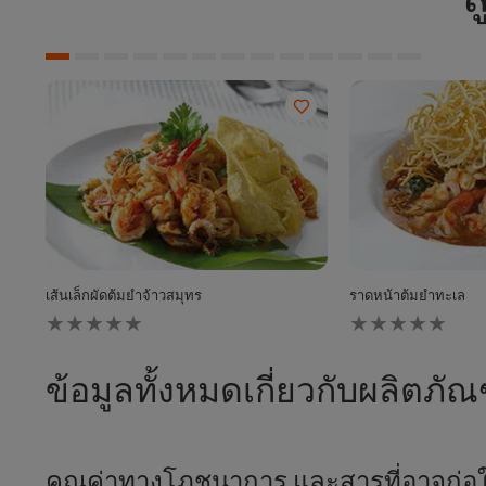
ส
เส้นเล็กผัดต้มยำจ้าวสมุทร
ราดหน้าต้มยำทะเล
ไม่มี
ไม่มี
การ
การ
ให้
ให้
คะแนน
คะแนน
ข้อมูลทั้งหมดเกี่ยวกับผลิตภัณ
สำหรับ
สำหรับ
recipe
recipe
นี้
นี้
คุณค่าทางโภชนาการ และสารที่อาจก่อให