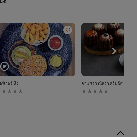
ี้
อร์เกอร์เนื้อ
คานาเล่วานิลลา ครีมชีส บลูเบอร
่มี
ไม่มี
าร
การ
้
ให้
ะแนน
คะแนน
ำหรับ
สำหรับ
ecipe
recipe
นี้