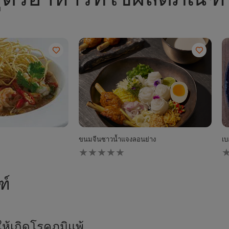
ูตรอาหารที่ใช้ผลิตภัณฑ์น
ขนมจีนซาวน้ำแจงลอนย่าง
เบ
ไม่มี
ไม
การ
ก
ให้
ให
คะแนน
ค
ฑ์
สำหรับ
ส
recipe
r
นี้
นี้
้เกิดโรคภูมิแพ้