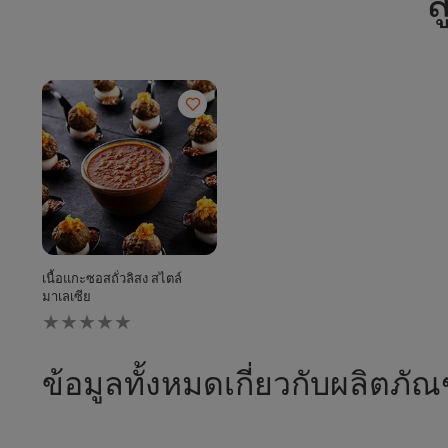
ส
เนื้อแกะซอสถั่วลิสง สไตล์
มาเลเซีย
ไม่มี
การ
ให้
คะแนน
ข้อมูลทั้งหมดเกี่ยวกับผลิตภัณ
สำหรับ
recipe
นี้