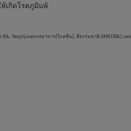
้เกิดโรคภูมิแพ้
ง 5%, วัตถุปรุงแต่งรสอาหาร(ไกลซีน), สีธรรมชาติ (INS150c) แต่ง