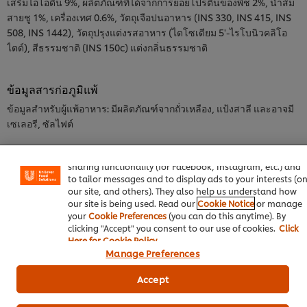
เสริมไอโอดีน 9%, ผลิตภัณฑ์ที่ได้จากการย่อยโปรตีนของพืช 2%, น้ำส้ม
สายชู 1%, เครื่องเทศ 0.6%, วัตถุเจือปนอาหาร (INS 330, INS 415, INS
508, INS 1442), วัตถุปรุงแต่งรสอาหาร (ไดโซเดียม 5'-ไรโบนิวคลิโอ
ไตด์), สีธรรมชาติ (INS 150c) แต่งกลิ่นธรรมชาติ
ข้อมูลสารก่อภูมิแพ้
ข้อมูลสำหรับผู้แพ้อาหาร: มีผลิตภัณฑ์จากถั่วเหลือง, แป้งสาลี และอาจมี
เซเลอรี, ซัลไฟต์
We use cookies (and similar techniques) to improve your
experience on our site. Cookies enable you to enjoy certai
features (like saving your online "shopping basket"), socia
ข้อมูลโภชนาการ
sharing functionality (for Facebook, Instagram, etc.) and
to tailor messages and to display ads to your interests (o
our site, and others). They also help us understand how
our site is being used. Read our
Cookie Notice
or manage
your
Cookie Preferences
(you can do this anytime). By
ข้อมูลหลักเกี่ยวกับผลิตภัณฑ์
clicking "Accept" you consent to our use of cookies.
Click
Here for Cookie Policy
Manage Preferences
Accept