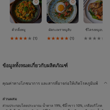
คั่วกลิ้งหมู
ผัดกะเพราหมูสับ
ซี่โครงหมูอบ
คะแนน
คะแนน
ไม่มี
(1)
(1)
เฉลี่ย
เฉลี่ย
การ
ของ
ของ
ให้
คั่ว
ผัด
คะแนน
กลิ้ง
กะเพรา
สำหรับ
หมู
หมู
recipe
นี้
สับ
นี้
ข้อมูลทั้งหมดเกี่ยวกับผลิตภัณฑ์
คือ
นี้
4.0
คือ
จาก
5.0
5
จาก
คุณค่าทางโภชนาการ และสารที่อาจก่อให้เกิดโรคภูมิแพ้
จาก
5
คะแนน
จาก
1
คะแนน
ส่วนผสม
1
ส่วนประกอบโดยประมาณ: น้ำตาล 19%, ซีอิ๊วขาว 10%, เกลือบริโภค