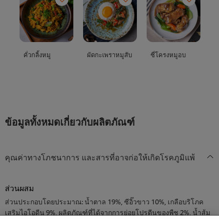
คั่วกลิ้งหมู
ผัดกะเพราหมูสับ
ซี่โครงหมูอบ
ป
มั
ข้อมูลทั้งหมดเกี่ยวกับผลิตภัณฑ์
คุณค่าทางโภชนาการ และสารที่อาจก่อให้เกิดโรคภูมิแพ้
ส่วนผสม
We use cookies (and similar techniques) to improve
your experience on our site. Cookies enable you to
ส่วนประกอบโดยประมาณ: น้ำตาล 19%, ซีอิ๊วขาว 10%, เกลือบริโภค
enjoy certain features (like saving your online
เสริมไอโอดีน 9%, ผลิตภัณฑ์ที่ได้จากการย่อยโปรตีนของพืช 2%, น้ำส้ม
"shopping basket"), social sharing functionality (for