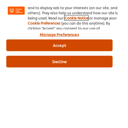
สายชู 1%, เครื่องเทศ 0.6%, วัตถุเจือปนอาหาร (INS 330, INS 415, INS
Facebook, Instagram, etc.) and to tailor messages
and to display ads to your interests (on our site, and
508, INS 1442), วัตถุปรุงแต่งรสอาหาร (ไดโซเดียม 5'-ไรโบนิวคลิโอ
others). They also help us understand how our site is
ไตด์), สีธรรมชาติ (INS 150c) แต่งกลิ่นธรรมชาติ
being used. Read our
Cookie Notice
or manage your
Cookie Preferences
(you can do this anytime). By
clicking "Accept" you consent to our use of
ข้อมูลสารก่อภูมิแพ้
cookies.
Click Here for Cookie Policy
Manage Preferences
ข้อมูลสำหรับผู้แพ้อาหาร: มีผลิตภัณฑ์จากถั่วเหลือง, แป้งสาลี และอาจมี
Accept
เซเลอรี, ซัลไฟต์
Decline
ข้อมูลโภชนาการ
ข้อมูลหลักเกี่ยวกับผลิตภัณฑ์
ข้อมูลการใช้งาน