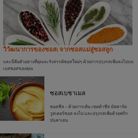
วิวัฒนาการของซอส: จากซอสแม่สู่ซอสลูก
และนี่คือตัวอย่างที่คุณจะรังสรรค์ซอสใหม่ๆ ด้วยการปรุงรสเพิ่มลงไปบน
เบสซอสของคุณ
ซอสเบชาเมล
ซอสชีส – ด้วยการเติม เชดด้าชีส มัสตาร์ด
วูสเตอร์ซอส ลงไป และปรุงรสเพิ่มด้วยพริก
ป่นคาเยน