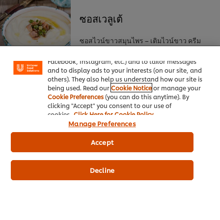
ซอสเวลูเต้
We use cookies (and similar techniques) to improve
your experience on our site. Cookies enable you to
ซอสไวน์ขาวสมุนไพร – เติมไวน์ขาว ครีม
enjoy certain features (like saving your online
เนย สมุนไพรสด ลงไป และปรุงรสเพิ่มด้วยน้ำ
"shopping basket"), social sharing functionality (for
Facebook, Instagram, etc.) and to tailor messages
เลม่อน
and to display ads to your interests (on our site, and
others). They also help us understand how our site is
being used. Read our
Cookie Notice
or manage your
Cookie Preferences
(you can do this anytime). By
clicking "Accept" you consent to our use of
ซอสเอสปานอล หรือ บราวน์
cookies.
Click Here for Cookie Policy
ซอส
Manage Preferences
Accept
ซอดเห็ด – เติมเห็ดสดสไลซ์ หอมแดงสับ เชอ
ร์รี่ น้ำเลม่อน และเนย ลงไป
Decline
ซอสฮอลแลนเดซ