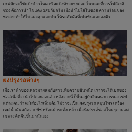
เชฟมักจะใช้แป้งข้าวโพด หรือแป้งท้าวยายม่อม ในขณะที่การใช้ลิเยอิ
ซอง คือการนำ ไข่แดง ผสมกับครีม เมื่อนำไปใส่ในซอส ความร้อนของ
ซอสจะทำให้ไข่แดงสุกและข้น ให้รสสัมผัสที่เข้มข้นและลงตัว
ผงปรุงรสต่างๆ
เมื่อเรานำของเหลวมาผสมกับสารเพิ่มความข้นหนืด เราก็จะได้เบสของ
ซอสเพื่อที่จะนำไปต่อยอดแล้ว หลังจากนี้ ก็ขึ้นอยู่กับจินตนาการของเชฟ
แต่ละคน ว่าจะใส่อะไรเพิ่มเติม ไม่ว่าจะเป็น ผงปรุงรส สมุนไพร เครื่อง
เทศ น้ำมันสกัดจากพืช หรือแม้กระทั่งเหล้า เพื่อรังสรรค์ซอสใหม่ๆตามแต่
เชฟจะคิดค้นขึ้นมานั่นเอง