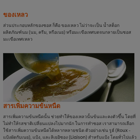
ของเหลว
ส่วนประกอบหลักของซอส ก็คือ ของเหลว ไม่ว่าจะเป็น น้ำสต็อก
ผลิตภัณฑ์นม (นม, ครีม, หรือเนย) หรือมะเขือเทศบดจนกลายเป็นซอส
มะเขือเทศเหลว
สารเพิ่มความข้นหนืด
สารเพิ่มความข้นหนืดนั้น ช่วยทำให้ของเหลวนั้นข้นและคงตัวขึ้น โดยที่
ไม่ทำให้รสชาติเปลี่ยนแปลงไปมากนัก ในการทำซอส เราสามารถเลือก
ใช้สารเพิ่มความข้นหนืดได้หลากหลายชนิด ตัวอย่างเช่น รูฮ์ (Roux -
แป้งผัดกับเนย), แป้ง, และลิเยอิซอง (Liaison) สำหรับแป้ง โดยทั่วไปแล้ว