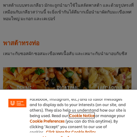
พาสต้าแบบทรงเกลียว มักจะถูกนำมาใช้ในสลัดพาสต้า และด้วยรูปทรงที่
เหมือนกับเกลียวสว่านนี้ จะยิ่งเข้ากันได้ดีมากเมื่อนำมาผัดกับมะเขือเทศ
หอมใหญ่ มะกอก และเคเปอร์
พาสต้าทรงท่อ
เหมาะกับซอสผัก ซอสมะเขือเทศเนื้อสับ และเหมาะกับนำมาอบกับชีส
We use cookies (and similar techniques) to improve
your experience on our site. Cookies enable you to
enjoy certain features (like saving your online
"shopping basket"), social sharing functionality (for
Facebook, Instagram, etc.) and to tailor messages
and to display ads to your interests (on our site, and
others). They also help us understand how our site is
ตัวอย่างในการจับคู่:
being used. Read our
Cookie Notice
or manage your
Cookie Preferences
(you can do this anytime). By
เส้นพาสต้าทรงท่อ เช่น เส้นเพนเน่ สามารถเข้าได้กับซอสหลากหลาย
clicking "Accept" you consent to our use of
ชนิด โดยเฉพาะซอส อาราบิอาต้า และซอส มารินาร่า และเส้นประเภท
cookies.
Click Here for Cookie Policy