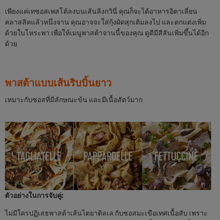
เพียงแค่เทซอสเพสโต้ลงบนเส้นลิงกวินี่ คุณก็จะได้อาหารอิตาเลี่ยน
คลาสสิคแล้วหนึ่งจาน คุณอาจจะใส่กุ้งผัดสุกเติมลงไป และตกแต่งเพิ่ม
ด้วยใบโหระพา เพื่อให้เมนูพาสต้าจานนี้ของคุณ ดูดีมีสีสันเพิ่มขึ้นได้อีก
ด้วย
พาสต้าแบบเส้นริบบิ้นยาว
เหมาะกับซอสที่มีลักษณะข้น และมีเนื้อสัตว์มาก
ตัวอย่างในการจับคู่:
ไม่มีใครปฏิเสธพาสต้าเส้นไตยาติลเล กับซอสมะเขือเทศเนื้อสับ เพราะ