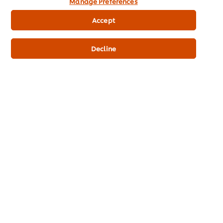
นี้มักนิยมมาใช้ในอาหารจานอบอีกด้วย
Manage Preferences
Accept
พาสต้าแบบเกี๊ยว
Decline
เหมาะกับซอสเนยหรือน้ำมันแบบไม่ข้นมาก
ตัวอย่างในการจับคู่:
ไม่มีใครไม่ชอบพาสต้าแบบเกี๊ยว โดยพาสต้าประเภทนี้ จะเป็นแผ่นแป้ง
ยัดไส้ด้วยเนื้อสัตว์ ผัก หรือชีส ตัวอย่างเช่น ราวิโอลี่ ยัดไส้ชีสผัดกับซอส
เนย
ลองจับคู่แสนอร่อยเหล่านี้ด้วยคุณเอง เพื่อรอยยิ้มบนใบหน้าของลูกค้าทุก