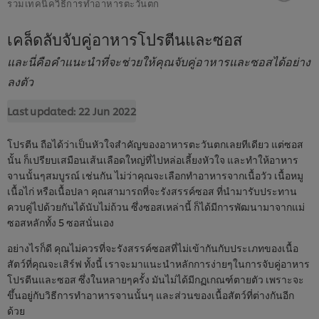
รวมเทคนิควิธีการทำอาหารตะวันตก
เคล็ดลับจับคู่อาหารโปรตีนและซอส
และนี่คือคำแนะนำที่จะช่วยให้คุณจับคู่อาหารและซอสได้อย่าง
ลงตัว
Last updated:
22 Jun 2022
โปรตีน ถือได้ว่าเป็นหัวใจสำคัญของอาหารตะวันตกเลยทีเดียว แต่ซอส
นั้น ก็เปรียบเสมือนเส้นเลือดใหญ่ที่ไปหล่อเลี้ยงหัวใจ และทำให้อาหาร
จานนั้นๆสมบูรณ์ เช่นกัน ไม่ว่าคุณจะเลือกทำอาหารจากเนื้อวัว เนื้อหมู
เนื้อไก่ หรือเนื้อปลา คุณสามารถที่จะรังสรรค์ซอส ที่นำมารับประทาน
ควบคู่ไปด้วยกันได้นับไม่ถ้วน ซึ่งซอสเหล่านี้ ก็ได้มีการพัฒนามาจากแม่
ซอสหลักทั้ง 5 ซอสนั่นเอง
อย่างไรก็ดี คุณไม่ควรที่จะรังสรรค์ซอสที่ไม่เข้ากันกับประเภทของเนื้อ
สัตว์ที่คุณจะเสิร์ฟ ทั้งนี้ เราจะมาแนะนำหลักการง่ายๆในการจับคู่อาหาร
โปรตีนและซอส ซึ่งในหลายๆครั้ง มันไม่ได้มีกฏเกณฑ์ตายตัว เพราะจะ
ขึ้นอยู่กับวิธีการทำอาหารจานนั้นๆ และส่วนของเนื้อสัตว์ที่ต่างกันอีก
ด้วย