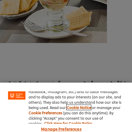
We use cookies (and similar techniques) to improve
your experience on our site. Cookies enable you to
enjoy certain features (like saving your online
เชวิเช่ หรือยำปลาดิบแบบเปรู เป็นอาหารยอดนิยมในแถบอเมริกาใต้ ทำ
"shopping basket"), social sharing functionality (for
มาจากเนื้อปลาดิบหั่นก้อน และทำให้สุกด้วยการใช้น้ำเลม่อนและน้ำส้ม
Facebook, Instagram, etc.) and to tailor messages
and to display ads to your interests (on our site, and
others). They also help us understand how our site is
เนื้อปลาโดยทั่วไปต้องเสิร์ฟกับซอสเนย และ ซอสสมุนไพร เราแนะนำ
being used. Read our
Cookie Notice
or manage your
เทคนิคในการทำอาหารจานปลา นั่นคือ ให้คุณบีบน้ำเลม่อนลงไปบนเนื้อ
Cookie Preferences
(you can do this anytime). By
clicking "Accept" you consent to our use of
ปลา กรดซิตริคจากเลม่อนจะช่วยให้เนื้อปลานั้นสุก แต่ยังคงรสชาติ
cookies.
Click Here for Cookie Policy
ความสดได้แบบที่ไม่เหมือนการทำให้สุกด้วยความร้อน
Manage Preferences