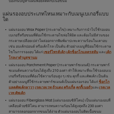
ป้องกันปัญหาแผ่นฟอยล์ติดกับเนื้อขนม
แผ่นรองอบประเภทไหนเหมาะกับเมนูเบเกอรี่แบบ
ใด
แผ่นรองอบ Wax Paper (กระดาษไข) เหมาะกับการนำไปใช้รองอบ
เบเกอรี่หรือขนมที่ต้องใช้กระดาษไขห่อให้มิด และต้องไม่มีส่วนของ
กระดาษเปลือยเปล่าโผล่ออกจากพิมพ์มาปะทะความร้อนในเตาอบ
เช่น อบเค้กปอนด์ หรือเค้กโรล เป็นต้น ตัวอย่างเมนูที่นิยมใช้กระดาษ
ไขในการรองอบ ได้แก่
เซอร์ไพรส์เค้ก
เค้กช็อกโกแลตรสส้ม
และ
เค้ก
โรลงาดำมูสชานม
แผ่นรองอบ Parchment Paper (กระดาษพาร์ชเมนต์) กระดาษพาร์
ชเมนต์ทนความร้อนได้สูงถึง 210 องศา ทำให้เหมาะที่จะใช้รองอบเบ
เกอรี่หรือขนมที่ต้องใช้ความร้อนสูง ๆ เช่น คุกกี้ และคัพเค้ก เป็นต้น
ตัวอย่างเมนูที่ใช้กระดาษพาร์ชเมนต์เป็นแผ่นรองรอบ ได้แก่
ช็อกโก
แลตคัพเค้กลาวา
เรดเวลเวท ถั่วแดง คริงเกิ้ล
คุกกี้เนยถั่ว
และ
เรดเวล
เวท คัพเค้ก
แผ่นรองอบ Fiberglass Mat (แผ่นรองอบซิลิโคน) เป็นแผ่นรองอบที่
เคลือบด้วยซิลิโคน สามารถทนความร้อนได้สูงสุดถึง 230 องศา
สามารถลอกออกจากขนมได้ง่าย ตัวแผ่นรองอบไม่ติดเนื้อขนม