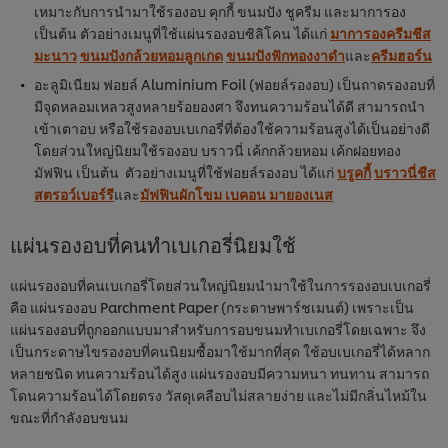
เหมาะกับการนำมาใช้รองอบ คุกกี้ ขนมปัง ชูครีม และมาการอง
เป็นต้น ตัวอย่างเมนูที่ใช้แผ่นรองอบซิลิโคน ได้แก่
มาการองครีมชีส
มะนาว
ขนมปังกล้วยหอมลูกเกด
ขนมปังฟักทองงาดำ
และ
ครีมฮอร์น
อะลูมิเนียม ฟอยล์ Aluminium Foil (ฟอยล์รองอบ) เป็นถาดรองอบที่
มีจุดหลอมเหลวสูงหลายร้อยองศา จึงทนความร้อนได้ดี สามารถนำ
เข้าเตาอบ หรือใช้รองอบเบเกอรี่ที่ต้องใช้ความร้อนสูงได้เป็นอย่างดี
โดยส่วนใหญ่นิยมใช้รองอบ บราวนี่ เค้กกล้วยหอม เค้กฝอยทอง
มัฟฟิน เป็นต้น ตัวอย่างเมนูที่ใช้ฟอยล์รองอบ ได้แก่
บรูคกี้
บราวนี่ชีส
สตรอว์เบอร์รี
และ
มัฟฟินผักโขม เบคอน มายองเนส
แผ่นรองอบที่คนทำเบเกอรี่นิยมใช้
แผ่นรองอบที่คนเบเกอรี่โดยส่วนใหญ่นิยมนำมาใช้ในการรองอบเบเกอรี่
คือ แผ่นรองอบ Parchment Paper (กระดาษพาร์ชเมนต์) เพราะเป็น
แผ่นรองอบที่ถูกออกแบบมาสำหรับการอบขนมทำเบเกอรี่โดยเฉพาะ จึง
เป็นกระดาษไขรองอบที่คนนิยมซื้อมาใช้มากที่สุด ใช้อบเบเกอรี่ได้หลาก
หลายชนิด ทนความร้อนได้สูง แผ่นรองอบมีความหนา ทนทาน สามารถ
โดนความร้อนได้โดยตรง วัสดุเคลือบไม่สลายง่าย และไม่มีกลิ่นไหม้ใน
ขณะที่กำลังอบขนม