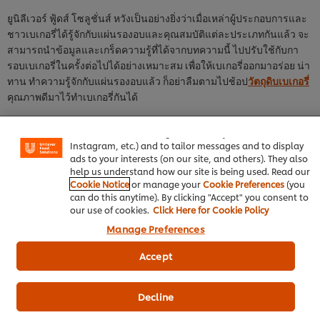
ยูนิลีเวอร์ ฟู้ดส์ โซลูชั่นส์ หวังเป็นอย่างยิ่งว่าเมื่อเหล่าผู้ประกอบการและ
ชาวเบเกอรี่ได้รู้จักกับแผ่นรองอบและคุณสมบัติแต่ละประเภทกันแล้ว จะ
สามารถนำข้อมูลและเกร็ดความรู้ที่ได้จากบทความนี้ ไปปรับใช้กับกา
รอบเบเกอรี่ในครั้งต่อไปได้อย่างเหมาะสม เพื่อให้เบเกอรี่ออกมาอร่อย น่า
ทาน ทำความรู้จักกับแผ่นรองอบแล้ว ก็อย่าลืมตามไปช้อป
วัตถุดิบเบเกอรี่
We use cookies (and similar techniques) to improve your
คุณภาพดีมาไว้ทำเบเกอรี่กันได้
experience on our site. Cookies enable you to enjoy
certain features (like saving your online "shopping
basket"), social sharing functionality (for Facebook,
กลับสู่
เคล็ดลับของคนเบเกอรี่
Instagram, etc.) and to tailor messages and to display
ads to your interests (on our site, and others). They also
help us understand how our site is being used. Read our
Cookie Notice
or manage your
Cookie Preferences
(you
can do this anytime). By clicking "Accept" you consent to
our use of cookies.
Click Here for Cookie Policy
Manage Preferences
วัตถุดิบเบเกอรี่คุณภาพดี
Accept
ซอสพิซซ่า ตราคนอร์ 1 กิโลกรัม
เบสท์ฟู
Decline