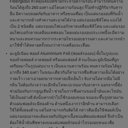
Fiberglass ที่ให้คุณสมบัติช่วยกระจายความร้อน สามารถทนความ
ร้อนได้สูงถึง 260 องศา แม้โดนความร้อนสูง ก็ไม่ทำปฏิกิริยากับสาร
อื่น มีความปลอดภัยกับอาหาร หรือขนมที่อบ เป็นแผ่นรองอบที่กันน้ำ
และสามารถล้างทำความสะอาดได้ง่าย แผ่นรองอบซิลิโคน แบ่งได้
เป็น 2 ชนิดคือ แผ่นรองอบไฟเบอร์กลาสเคลือบซิลิโคน และแผ่นรอง
อบไฟเบอร์กลาสเคลือบเทฟลอน โดยแผ่นรองอบประเภทนี้จะมีความ
หนาและทนทานมากกว่ากระดาษไขรองอบธรรมดา และสามารถนำ
มาใช้ซ้ำได้หลายครั้งจนกว่าสารเคลือบจะเสื่อม
อะลูมิเนียม ฟอยล์ Aluminium Foil (ฟอยล์รองอบ) ทั้งในรูปแบบ
ของถ้วยฟอยล์ ถาดฟอยล์ หรือแผ่นฟอยล์ ล้วนเป็นอะลูมิเนียมที่ถูก
เตรียมมาในรูปแผ่นบาง ๆ เป็นฉนวนความร้อน ทนความร้อนได้สูง
มากถึง 340 องศา ในขณะเดียวกันก็สามารถซึมซับความเย็นได้อย่าง
รวดเร็ว เวลาเอาออกมาจากเตาอบจึงเย็นไว จับง่ายไม่ลวกมือ ไม่มี
กลิ่น ไม่ต้องกังวลว่าจะมีกลิ่นโลหะปะปนมากับอาหาร นอกจากนี้ยัง
ช่วยป้องกันการสูญเสียน้ำ ช่วยในการซึมผ่านของน้ำมันและไขมัน
ได้เป็นอย่างดี ดังนั้นหากนำไปใช้รองอบขนม ขนมจะขึ้นรูปสวยงาม
ตัวแผ่นฟอยล์จะมีสองด้าน ด้านหนึ่งเงากว่าอีกด้าน สามารถเลือก
ใช้ได้ทั้งสองด้าน แต่ไม่สามารถกันติดได้ กล่าวคือเมื่อใช้ฟอยล์เป็น
แผ่นรองอบอาจจะต้องเจอกับปัญหาเนื้อขนมติดแผ่นฟอยล์ จึงจำเป็น
ต้องใช้น้ำมันพืชทาลงบนแผ่นฟอยล์ก่อนนำไปรองอบขนม เพื่อ