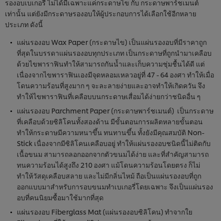
รองอบเบเกอรี่ ไม่ได้มีเฉพาะแค่กระดาษไข กับ กระดาษพาร์ชเมนต์
เท่านั้น แต่ยังมีกระดาษรองอบให้ผู้ประกอบการได้เลือกใช้อีกหลาย
ประเภท ดังนี้
แผ่นรองอบ Wax Paper (กระดาษไข) เป็นแผ่นรองอบที่มีราคาถูก
ที่สุดในบรรดาแผ่นรองอบทุกประเภท เป็นกระดาษที่ถูกนำมาเคลือบ
ด้วยไขพาราฟินทำให้สามารถกันน้ำและเก็บความชุ่มชื้นได้ดี แต่
เนื่องจากไขพาราฟินเองมีจุดหลอมเหลวอยู่ที่ 47 - 64 องศา ทำให้เมื่อ
โดนความร้อนที่สูงมาก ๆ จะละลายง่ายและอาจทำให้เกิดควัน จึง
ทำให้ไขพาราฟินที่เคลือบบนกระดาษเสื่อมได้ง่ายกว่าชนิดอื่น ๆ
แผ่นรองอบ Parchment Paper (กระดาษพาร์ชเมนต์) เป็นกระดาษ
ที่เคลือบด้วยซิลิโคนทั้งสองด้าน มีขั้นตอนการผลิตหลายขั้นตอน
ทำให้กระดาษมีความหนาขึ้น ทนทานขึ้น ทั้งยังมีคุณสมบัติ Non-
Stick เนื่องจากมีซิลิโคนเคลือบอยู่ ทำให้แผ่นรองอบชนิดนี้ไม่ติดกับ
เนื้อขนม สามารถลอกออกจากตัวขนมได้ง่าย และที่สำคัญสามารถ
ทนความร้อนได้สูงถึง 210 องศา แม้โดนความร้อนโดยตรง ก็ไม่
ทำให้วัสดุเคลือบสลาย และไม่มีกลิ่นไหม้ ถือเป็นแผ่นรองอบที่ถูก
ออกแบบมาสำหรับการอบขนมทำเบเกอรี่โดยเฉพาะ จึงเป็นแผ่นรอง
อบที่คนนิยมซื้อมาใช้มากที่สุด
แผ่นรองอบ Fiberglass Mat (แผ่นรองอบซิลิโคน) ทำจากใย