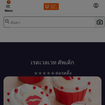
?
Menu
ค้นหา
เพิ่มในรายการโปรด
เรดเวลเวท คัพเค้ก
ไม่มี
ส่งเรตติ้ง
การ
ให้
คะแนน
สำหรับ
recipe