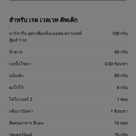
ชิ้น
1,350.00฿
สำหรับ เรด เวลเวท คัพเค้ก
มาร์การีน สูตรเพิ่มกลิ่นเนยสด ตราเบสท์
100 กรัม
ฟู้ดส์ 1 กก
น้ําตาล
80 กรัม
เบกกิ้งโซดา
0.50 ช้อนชา
แป้งเค้ก
80 กรัม
ผงโกโก้
8 กรัม
ไข่ไก่ เบอร์ 2
1 ฟอง
กลิ่นวานิลลา
1 ช้อนชา
สีผสมอาหาร สีแดง
15 หยด
บัตเตอร์มิลค์
76 กรัม