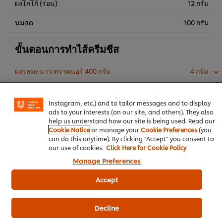
ผงโกโก้ (ร่อน)
12 กรัม
นมสด
100 กรัม
ขั้นตอนการทำไส้ครีมชีส
We use cookies (and similar techniques) to improve your
ผงรสมะนาว ตราคนอร์ 400 กรัม
4 กรัม
experience on our site. Cookies enable you to enjoy
certain features (like saving your online "shopping
ครีมชีส
200 กรัม
basket"), social sharing functionality (for Facebook,
Instagram, etc.) and to tailor messages and to display
นมข้นหวาน
50 กรัม
ads to your interests (on our site, and others). They also
help us understand how our site is being used. Read our
ครีม
50 กรัม
Cookie Notice
or manage your
Cookie Preferences
(you
can do this anytime). By clicking "Accept" you consent to
our use of cookies.
Click Here for Cookie Policy
Manage Preferences
ฟิลลิ่ง ช็อกโกแลต ตราเบสท์ฟู้ดส์
เบเกอรี่และขนม
Accept
ผงรสมะนาว ตราคนอร์
Decline
ช็อกโกแลต ท็อปปิ้ง ตราเบสท์ฟู้ดส์