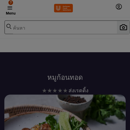
?
Menu
ค้นหา
เพิ่มในรายการโปรด
หมูก้อนทอด
ไม่มี
ส่งเรตติ้ง
การ
ให้
คะแนน
สำหรับ
recipe