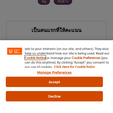
หมู
กับข้าว
We use cookies (and similar techniques) to improve your
เป็นคนแรกที่ให้คะแนน
experience on our site. Cookies enable you to enjoy
certain features (like saving your online "shopping
basket"), social sharing functionality (for Facebook,
Instagram, etc.) and to tailor messages and to display
ส่งเรตติ้ง
ads to your interests (on our site, and others). They also
help us understand how our site is being used. Read our
Cookie Notice
or manage your
Cookie Preferences
(you
can do this anytime). By clicking "Accept" you consent to
our use of cookies.
Click Here for Cookie Policy
Manage Preferences
Accept
Decline
ดาวน์โหลดเป็นไฟล์ PDF
อีเมล