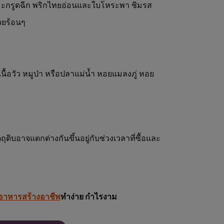
มะกรูดฉีก พริกไทยอ่อนและใบโหระพา ชิมรส
วยร้อนๆ
น เนื้อวัว หมูป่า หรือปลาแม่น้ำ หอยแมลงภู่ หอย
ุดิบอาจแตกต่างกันขึ้นอยู่กับช่วงเวลาที่ซื้อและ
อาหารสร้างอาชีพ
ทำง่าย กำไรงาม