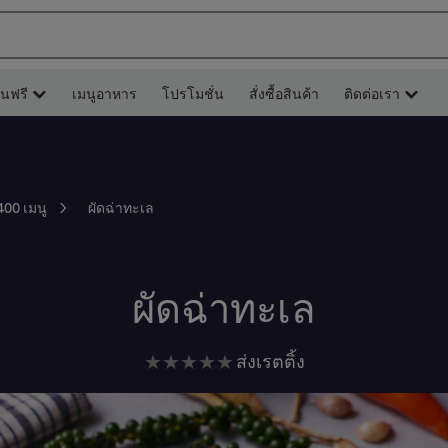
ยนฟรี
เมนูอาหาร
โปรโมชั่น
สั่งซื้อสินค้า
ติดต่อเรา
ผัดฉ่าทะเล
400 เมนู
ผัดฉ่าทะเล
ไม่มี
ส่งเรตติ้ง
การ
ให้
คะแนน