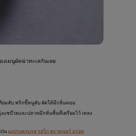
องเมนูผัดฉ่าทะเลกันเลย
ยมสับ พริกขี้หนูสับ ผัดให้มีกลิ่นหอม
้งแชบ๊วยและปลาหมึกหั่นชิ้นที่เตรียมไว้ เทลง
ยป่น
ผงปรุงครบรส รสไก่ ตราคนอร์ อร่อย