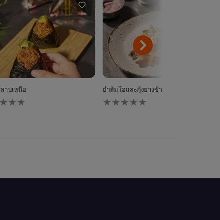
ริลาบเหนือ
ยำส้มโอและกุ้งย่างข้าวกรอบ
ไม่มี
การ
ให้
นน
คะแนน
ับ
สำหรับ
pe
recipe
นี้