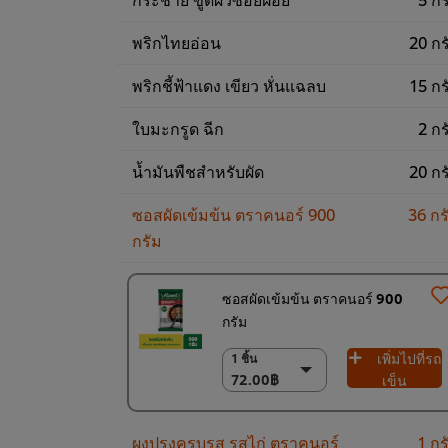
พริกไทยอ่อน
20 กร
พริกชี้ฟ้าแดง เขียว หั่นแฉลบ
15 กร
ใบมะกรูด ฉีก
2 กร
น้ำมันพืชสำหรับผัด
20 กร
ซอสผัดเข้มข้น ตราคนอร์ 900
36 กร
กรัม
ซอสผัดเข้มข้น ตราคนอร์ 900
กรัม
เพิ่มไปที่รถ
1 ชิ้น
1 ชิ้น
72.00฿
72.00฿
เข็น
(ราคาพิเศษ) แพ็ค
12 ชิ้น
ผงปรุงครบรส รสไก่ ตราคนอร์
1 กร
860.00฿