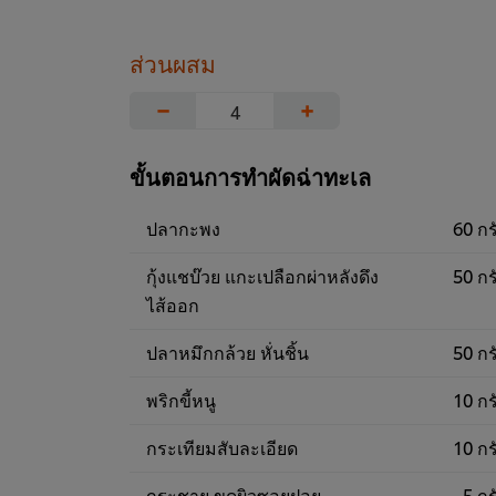
ส่วนผสม
−
+
ขั้นตอนการทำผัดฉ่าทะเล
ปลากะพง
60 กร
กุ้งแชบ๊วย แกะเปลือกผ่าหลังดึง
50 กร
ไส้ออก
ปลาหมึกกล้วย หั่นชิ้น
50 กร
พริกขี้หนู
10 กร
กระเทียมสับละเอียด
10 กร
กระชาย ขูดผิวซอยฝอย
5 กร