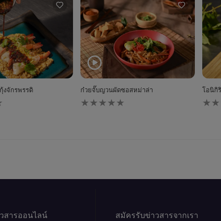
ุ้งจักรพรรดิ
ก๋วยจั๊บญวนผัดซอสหม่าล่า
โอนิกิ
ไม่มี
ไม่มี
การ
การ
ให้
ให้
คะแนน
คะแ
สำหรับ
สำหร
recipe
reci
นี้
นี้
าวสารออนไลน์
สมัครรับข่าวสารจากเรา