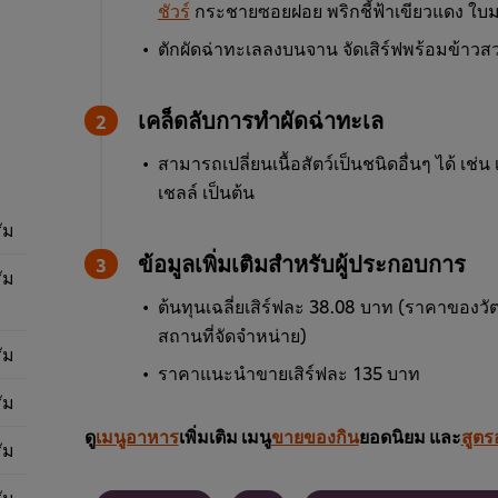
ชัวร์
กระชายซอยฝอย พริกชี้ฟ้าเขียวแดง ใบ
ตักผัดฉ่าทะเลลงบนจาน จัดเสิร์ฟพร้อมข้าวส
เคล็ดลับการทำผัดฉ่าทะเล
สามารถเปลี่ยนเนื้อสัตว์เป็นชนิดอื่นๆ ได้ เช่
เชลล์ เป็นต้น
ัม
ข้อมูลเพิ่มเติมสำหรับผู้ประกอบการ
ัม
ต้นทุนเฉลี่ยเสิร์ฟละ 38.08 บาท (ราคาของวัตถ
สถานที่จัดจำหน่าย)
ัม
ราคาแนะนำขายเสิร์ฟละ 135 บาท
ัม
ดู
เมนูอาหาร
เพิ่มเติม เมนู
ขายของกิน
ยอดนิยม และ
สูตร
ัม
ัม