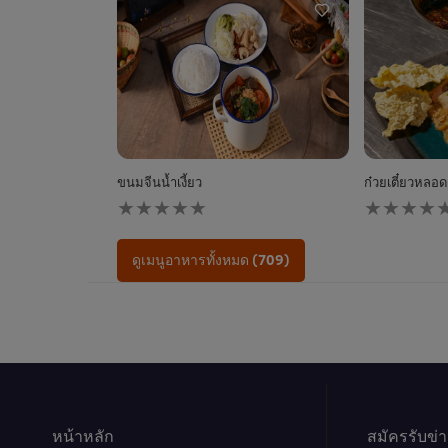
ขนมจีนน้ำเงี้ยว
ก๋วยเตี๋ยวหลอดก
ไม่มี
ไม่มี
การ
การ
ให้
ให้
คะแนน
คะแนน
ดูเมนูอาหารทั้งหมด (709)
สำหรับ
สำหรับ
recipe
recipe
นี้
นี้
หน้าหลัก
สมัครรับข่