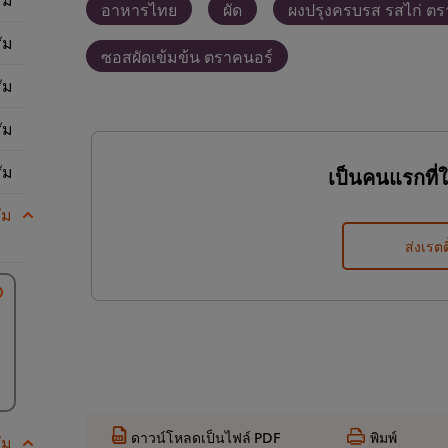
อาหารไทย
ผัด
ผงปรุงครบรส รสไก่ ตรา
ัม
ซอสผัดเข้มข้น ตราคนอร์
ัม
ัม
ัม
เป็นคนแรกที่
ัม
ส่งเรตต
ดาวน์โหลดเป็นไฟล์ PDF
พิมพ์
ัม