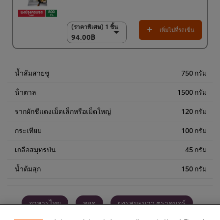
(ราคาพิเศษ) 1 ชิ้น
(ราคาพิเศษ) 1 ชิ้น
เพิ่มไปที่รถเข็น
94.00฿
94.00฿
(ราคาพิเศษ) แพ็ค 10
ชิ้น
920.00฿
น้ำส้มสายชู
750 กรัม
น้ําตาล
1500 กรัม
รากผักชีแดงเม็ดเล็กหรือเม็ดใหญ่
120 กรัม
กระเทียม
100 กรัม
เกลือสมุทรป่น
45 กรัม
น้ำต้มสุก
150 กรัม
We use cookies (and similar techniques) to improve your
experience on our site. Cookies enable you to enjoy
certain features (like saving your online "shopping
อาหารไทย
ทอด
ผงรสมะนาว ตราคนอร์
basket"), social sharing functionality (for Facebook,
Instagram, etc.) and to tailor messages and to display