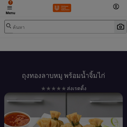
?
Menu
ค้นหา
เพิ่มในรายการโปรด
ถุงทองลาบหมู พร้อมน้ำจิ้มไก่
ไม่มี
ส่งเรตติ้ง
การ
ให้
คะแนน
สำหรับ
recipe