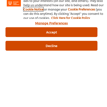
ads to your interests (on our site, and others). They also
ผงปรุงครบรส รสหมู ตราคนอร์ อร่อยชัวร์
help us understand how our site is being used. Read our
Cookie Notice
or manage your
Cookie Preferences
(you
ผงปรุงครบรส รสไก่ ตราคนอร์ อร่อยชัวร์
can do this anytime). By clicking "Accept" you consent to
our use of cookies.
Click Here for Cookie Policy
Manage Preferences
Accept
เป็นคนแรกที่ให้คะแนน
Decline
ส่งเรตติ้ง
ดาวน์โหลดเป็นไฟล์ PDF
อีเมล