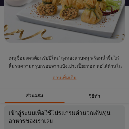
นี้
เมนูชื่อมงคลต้อนรับปีใหม่ ถุงทองลาบหมู พร้อมน้ำจิ้มไก่
ลิ้มรสความกรุบกรอบจากแป้งเปาะเปี๊ยะทอด ห่อไส้ด้านใน
ด้วยลาบหมูรสแซ่บ รสชาติกลมกล่อม ทานคู่กับน้ำจิ้มไก่รส
อ่านเพิ่มเติม
เด็ด หวานเผ็ดลงตัว
...
ส่วนผสม
วิธีทำ
เข้าสู่ระบบเพื่อใช้โปรแกรมคำนวณต้นทุน
อาหารของเราเลย