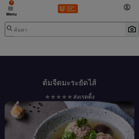
?
Menu
ค้นหา
เพิ่มในรายการโปรด
ต้มจืดมะระยัดไส้
ไม่มี
ส่งเรตติ้ง
การ
ให้
คะแนน
สำหรับ
recipe