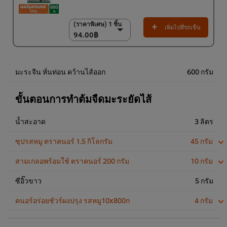
(ราคาพิเศษ) 1 ชิ้น
(ราคาพิเศษ) 1 ชิ้น
เพิ่มไปที่รถเข็น
94.00฿
94.00฿
(ราคาพิเศษ) แพ็ค 10
ชิ้น
920.00฿
มะระจีน หั่นท่อน คว้านไส้ออก
600 กรัม
ขั้นตอนการทำต้มจืดมะระยัดไส้
น้ำสะอาด
3 ลิตร
ซุปรสหมู ตราคนอร์ 1.5 กิโลกรัม
45 กรัม
สามเกลอพร้อมใช้ ตราคนอร์ 200 กรัม
10 กรัม
ซีอิ๊วขาว
5 กรัม
คนอร์อร่อยชัวร์ผงปรุง รสหมู10x800ก
4 กรัม