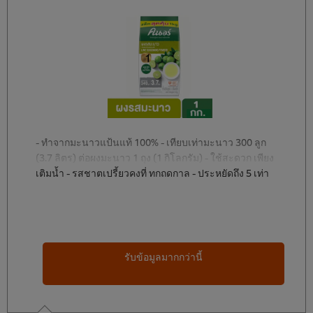
- ทำจากมะนาวแป้นแท้ 100% - เทียบเท่ามะนาว 300 ลูก
(3.7 ลิตร) ต่อผงมะนาว 1 ถุง (1 กิโลกรัม) - ใช้สะดวก เพียง
เติมน้ำ - รสชาตเปรี้ยวคงที่ ทุกฤดูกาล - ประหยัดถึง 5 เท่า
เมื่อเทียบกับมะนาวสด - เก็บรักษาได้ 9 เดือน ผงมะนาว
พร้อมใช้ ทำจากมะนาวแป้นแท้ ให้รสชาติเปรี้ยวและกลิ่น
หอมของมะนาวธรรมชาติ สามารถใช้ในการปรุงอาหาร
และเครื่องดื่ม ใช้แทนมะนาวสดได้ 100% ผงรสมะนาว
ตราคนอร์ ทำจากมะนาวแป้นแท้ ด้วยเทคโนโลยี
รับข้อมูลมากกว่านี้
Encapsulation ช่วยกักเก็บรสชาติและกลิ่นที่เปรี้ยว
ธรรมชาติของมะนาวแท้ เพียงผสมผงรสมะนาวตราคนอร์
กับน้ำเปล่า สามารถใช้ได้กับหลากหลายเมนู ทั้งจานผัด น้ำ
ซุป ต้มยำ น้ำจิ้ม รวมไปถึงเครื่องดื่ม