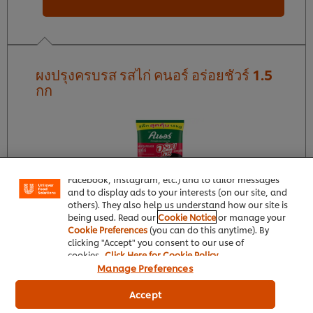
ผงปรุงครบรส รสไก่ คนอร์ อร่อยชัวร์ 1.5
กก
We use cookies (and similar techniques) to improve
your experience on our site. Cookies enable you to
enjoy certain features (like saving your online
"shopping basket"), social sharing functionality (for
Facebook, Instagram, etc.) and to tailor messages
and to display ads to your interests (on our site, and
others). They also help us understand how our site is
being used. Read our
Cookie Notice
or manage your
Cookie Preferences
(you can do this anytime). By
clicking "Accept" you consent to our use of
ผงปรุงรส รสไก่ ตราคนอร์ อร่อยชัวร์ ขนาดใหม่สุดคุ้ม 1.5
cookies.
Click Here for Cookie Policy
กก. ผสมผสานด้วยเครื่องเทศต้นตำหรับไทยแท้ เหมาะ
Manage Preferences
สำหรับประกอบอาหารหลากหลายเมนู ทั้งต้ม ผัด หมัก ทอด
ให้รสชาตที่อร่อยกลมกล่อม
Accept