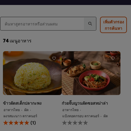
ของ
ยำ
ส้มตำ
แกงส้ม
วุ้น
ไทย
ผัก
เส้น
นี้
รวม
นี้
คือ
เพิ่มตัวกรอง
กุ้ง
คือ
3.0
การค้นหา
สด
4.5
จาก
นี้
จาก
5
คือ
5
จาก
74
เมนูอาหาร
4.5
จาก
คะแนน
จาก
คะแนน
2
5
2
จาก
คะแนน
2
ข้าวผัดสเต็กปลากะพง
ก๋วยจั๊บญวนผัดซอสหม่าล่า
อาหารไทย
ผัด
อาหารไทย
ผงรสมะนาว ตราคนอร์
แป้งทอดกรอบ ตราคนอร์
ผัด
คะแนน
ไม่มี
(1)
เฉลี่ย
การ
ของ
ให้