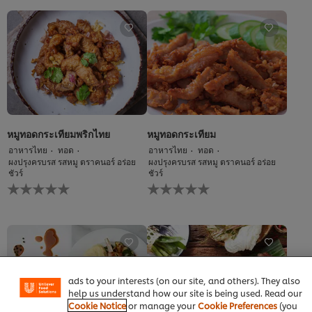
คะแนน
หมู
สำหรับ
ทอด
recipe
กระเทียม
นี้
พริก
สด
นี้
คือ
5.0
จาก
5
จาก
หมูทอดกระเทียมพริกไทย
หมูทอดกระเทียม
คะแนน
อาหารไทย
ทอด
อาหารไทย
ทอด
1
ผงปรุงครบรส รสหมู ตราคนอร์ อร่อย
ผงปรุงครบรส รสหมู ตราคนอร์ อร่อย
ชัวร์
ชัวร์
ไม่มี
ไม่มี
การ
การ
ให้
ให้
We use cookies (and similar techniques) to improve your
คะแนน
คะแนน
experience on our site. Cookies enable you to enjoy
สำหรับ
สำหรับ
certain features (like saving your online "shopping
recipe
recipe
basket"), social sharing functionality (for Facebook,
นี้
นี้
Instagram, etc.) and to tailor messages and to display
ads to your interests (on our site, and others). They also
help us understand how our site is being used. Read our
Cookie Notice
or manage your
Cookie Preferences
(you