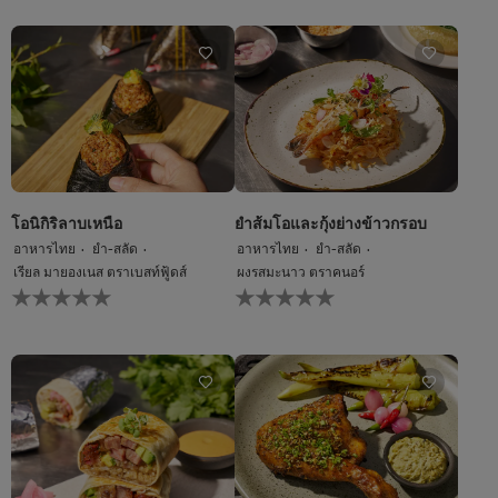
ข้าว
คะแนน
ผัด
สำหรับ
สเต็ก
recipe
ปลา
นี้
กะพง
นี้
คือ
5.0
จาก
5
จาก
โอนิกิริลาบเหนือ
ยำส้มโอและกุ้งย่างข้าวกรอบ
คะแนน
อาหารไทย
ยำ-สลัด
อาหารไทย
ยำ-สลัด
1
เรียล มายองเนส ตราเบสท์ฟู้ดส์
ผงรสมะนาว ตราคนอร์
ไม่มี
ไม่มี
การ
การ
ให้
ให้
คะแนน
คะแนน
สำหรับ
สำหรับ
recipe
recipe
นี้
นี้