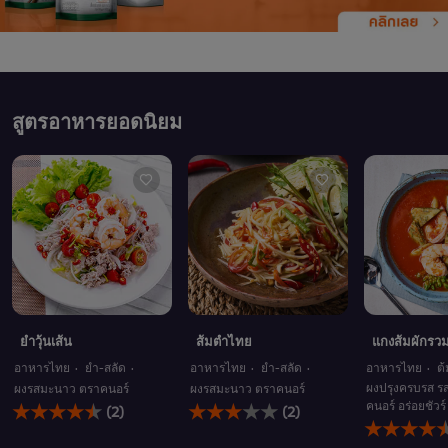
สูตรอาหารยอดนิยม
ยำวุ้นเส้น
ส้มตำไทย
แกงส้มผักรวม
อาหารไทย
ยำ-สลัด
อาหารไทย
ยำ-สลัด
อาหารไทย
ต
ผงปรุงครบรส รส
ผงรสมะนาว ตราคนอร์
ผงรสมะนาว ตราคนอร์
คะแนน
คะแนน
คนอร์ อร่อยชัวร์
(2)
(2)
คะแนน
เฉลี่ย
เฉลี่ย
เฉลี่ย
ของ
ของ