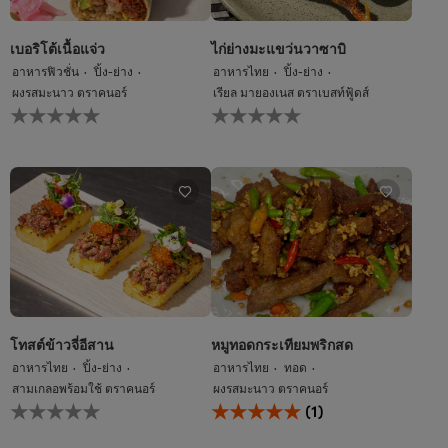
เบอริโต้เนื้อแจ่ว
ไก่ย่างมะแขว่นวาซาบิ
อาหารฟิวชั่น
ปิ้ง-ย่าง
อาหารไทย
ปิ้ง-ย่าง
ผงรสมะนาว ตราคนอร์
เรียล มายองเนส ตราเบสท์ฟู้ดส์
ไม่มี
ไม่มี
การ
การ
ให้
ให้
คะแนน
คะแนน
สำหรับ
สำหรับ
recipe
recipe
นี้
นี้
โทสต์ข้าวจี่อีสาน
หมูทอดกระเทียมพริกสด
อาหารไทย
ปิ้ง-ย่าง
อาหารไทย
ทอด
สามเกลอพร้อมใช้ ตราคนอร์
ผงรสมะนาว ตราคนอร์
ไม่มี
คะแนน
(1)
การ
เฉลี่ย
ให้
ของ