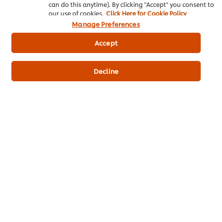
can do this anytime). By clicking "Accept" you consent to
our use of cookies.
Click Here for Cookie Policy
Manage Preferences
พอร์คชอปย่างราดซอสไวน์แดง
คอหมูย่างน้ำจิ้มแจ่ว
อาหารตะวันตก
ปิ้ง-ย่าง
อาหารไทย
ปิ้ง-ย่าง
Accept
ผงปรุงครบรส รสหมู ตราคนอร์ อร่อย
ผงรสมะนาว ตราคนอร์
ชัวร์
คะแนน
(2)
ไม่มี
เฉลี่ย
การ
Decline
ของ
ให้
คอ
คะแนน
หมู
สำหรับ
ย่าง
recipe
น้ำ
นี้
จิ้ม
แจ่ว
นี้
คือ
4.5
จาก
5
หมูย่าง หมูปิ้ง
กระดูกอ่อนทอดกระเทียมพริกไทย
จาก
คะแนน
อาหารไทย
ปิ้ง-ย่าง
อาหารไทย
ทอด
2
ผงปรุงครบรส รสหมู ตราคนอร์ อร่อย
ผงปรุงครบรส รสหมู ตราคนอร์ อร่อย
ชัวร์
ชัวร์
คะแนน
ไม่มี
(1)