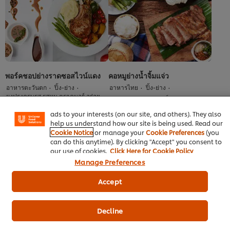
นี้
นี้
We use cookies (and similar techniques) to improve your
พอร์คชอปย่างราดซอสไวน์แดง
คอหมูย่างน้ำจิ้มแจ่ว
experience on our site. Cookies enable you to enjoy
certain features (like saving your online "shopping
อาหารตะวันตก
ปิ้ง-ย่าง
อาหารไทย
ปิ้ง-ย่าง
basket"), social sharing functionality (for Facebook,
ผงปรุงครบรส รสหมู ตราคนอร์ อร่อย
ผงรสมะนาว ตราคนอร์
ชัวร์
Instagram, etc.) and to tailor messages and to display
คะแนน
(2)
ไม่มี
ads to your interests (on our site, and others). They also
เฉลี่ย
การ
help us understand how our site is being used. Read our
ของ
ให้
Cookie Notice
or manage your
Cookie Preferences
(you
คอ
คะแนน
can do this anytime). By clicking "Accept" you consent to
หมู
สำหรับ
our use of cookies.
Click Here for Cookie Policy
ย่าง
recipe
น้ำ
Manage Preferences
นี้
จิ้ม
แจ่ว
Accept
นี้
คือ
4.5
Decline
จาก
5