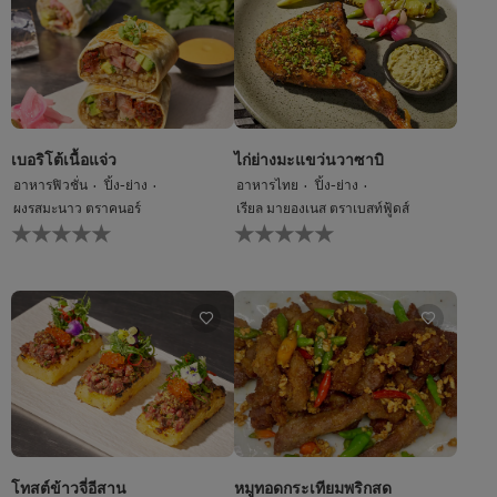
นี้
นี้
เบอริโต้เนื้อแจ่ว
ไก่ย่างมะแขว่นวาซาบิ
อาหารฟิวชั่น
ปิ้ง-ย่าง
อาหารไทย
ปิ้ง-ย่าง
ผงรสมะนาว ตราคนอร์
เรียล มายองเนส ตราเบสท์ฟู้ดส์
ไม่มี
ไม่มี
การ
การ
ให้
ให้
คะแนน
คะแนน
สำหรับ
สำหรับ
recipe
recipe
นี้
นี้
โทสต์ข้าวจี่อีสาน
หมูทอดกระเทียมพริกสด