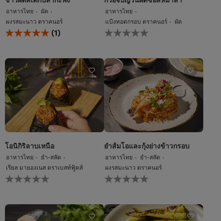
อาหารไทย
ผัด
อาหารไทย
ผงรสมะนาว ตราคนอร์
แป้งทอดกรอบ ตราคนอร์
ผัด
คะแนน
ไม่มี
(1)
เฉลี่ย
การ
ของ
ให้
ข้าว
คะแนน
ผัด
สำหรับ
สเต็ก
recipe
ปลา
นี้
กะพง
นี้
คือ
5.0
จาก
5
จาก
โอนิกิริลาบเหนือ
ยำส้มโอและกุ้งย่างข้าวกรอบ
คะแนน
อาหารไทย
ยำ-สลัด
อาหารไทย
ยำ-สลัด
1
เรียล มายองเนส ตราเบสท์ฟู้ดส์
ผงรสมะนาว ตราคนอร์
ไม่มี
ไม่มี
การ
การ
ให้
ให้
คะแนน
คะแนน
สำหรับ
สำหรับ
recipe
recipe