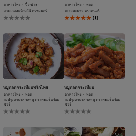
อาหารไทย
ปิ้ง-ย่าง
อาหารไทย
ทอด
สามเกลอพร้อมใช้ ตราคนอร์
ผงรสมะนาว ตราคนอร์
ไม่มี
คะแนน
(1)
การ
เฉลี่ย
ให้
ของ
คะแนน
หมู
สำหรับ
ทอด
recipe
กระเทียม
นี้
พริก
สด
นี้
คือ
5.0
จาก
5
จาก
หมูทอดกระเทียมพริกไทย
หมูทอดกระเทียม
คะแนน
อาหารไทย
ทอด
อาหารไทย
ทอด
1
ผงปรุงครบรส รสหมู ตราคนอร์ อร่อย
ผงปรุงครบรส รสหมู ตราคนอร์ อร่อย
ชัวร์
ชัวร์
ไม่มี
ไม่มี
การ
การ
ให้
ให้
คะแนน
คะแนน
สำหรับ
สำหรับ
recipe
recipe