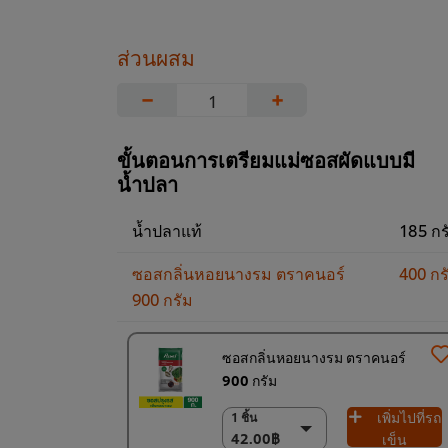
ส่วนผสม
−
+
ขั้นตอนการเตรียมแม่ซอสผัดแบบมี
น้ำปลา
น้ำปลาแท้
185 กร
ซอสกลิ่นหอยนางรม ตราคนอร์
400 กร
900 กรัม
ซอสกลิ่นหอยนางรม ตราคนอร์
900 กรัม
เพิ่มไปที่รถ
1 ชิ้น
1 ชิ้น
42.00฿
42.00฿
เข็น