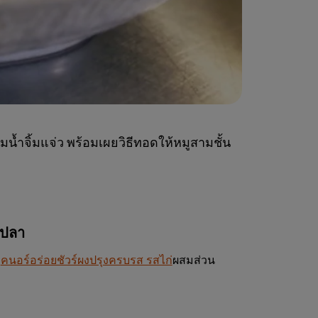
มน้ำจิ้มแจ่ว พร้อมเผยวิธีทอดให้หมูสามชั้น
ำปลา
ะ
คนอร์อร่อยชัวร์ผงปรุงครบรส รสไก่
ผสมส่วน