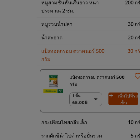
หมูสามชั้นหั่นเส้นยาว หนา
200 กร
ประมาณ 2 ซม.
หมูรวนน้ำปลา
30 กร
น้ำสะอาด
20 กร
แป้งทอดกรอบ ตราคนอร์ 500
30 กร
กรัม
แป้งทอดกรอบ ตราคนอร์ 500
กรัม
เพิ่มไปที่รถ
1 ชิ้น
1 ชิ้น
65.00฿
65.00฿
เข็น
6 x 500 ก.
390.00฿
กระเทียมไทยกลีบเล็ก
10 กร
รากผักชีนำไปตำหรือปั่นรวม
5 กร