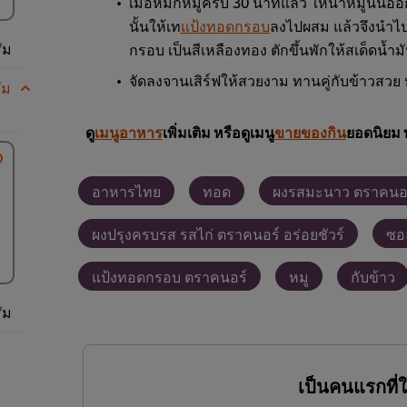
เมื่อหมักหมูครบ 30 นาทีแล้ว ให้นำหมูนั้นออ
นั้นให้เท
แป้งทอดกรอบ
ลงไปผสม แล้วจึงนำไ
ัม
กรอบ เป็นสีเหลืองทอง ตักขึ้นพักให้สเด็ดน้ำม
จัดลงจานเสิร์ฟให้สวยงาม ทานคู่กับข้าวสวย 
ัม
ดู
เมนูอาหาร
เพิ่มเติม หรือดูเมนู
ขายของกิน
ยอดนิยม 
อาหารไทย
ทอด
ผงรสมะนาว ตราคนอ
ผงปรุงครบรส รสไก่ ตราคนอร์ อร่อยชัวร์
ซอ
แป้งทอดกรอบ ตราคนอร์
หมู
กับข้าว
ัม
เป็นคนแรกที่