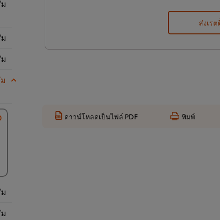
ัม
ส่งเรตต
ัม
ัม
ัม
ดาวน์โหลดเป็นไฟล์ PDF
พิมพ์
ัม
ัม