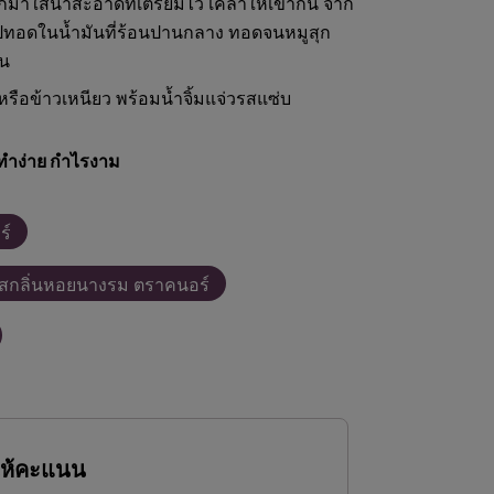
กมาใส่น้ำสะอาดที่เตรียมไว้ เคล้าให้เข้ากัน จาก
ปทอดในน้ำมันที่ร้อนปานกลาง ทอดจนหมูสุก
ัน
หรือข้าวเหนียว พร้อมน้ำจิ้มแจ่วรสแซ่บ
ทำง่าย กำไรงาม
ร์
สกลิ่นหอยนางรม ตราคนอร์
ให้คะแนน