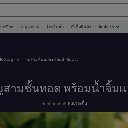
ยนฟรี
เมนูอาหาร
โปรโมชั่น
สั่งซื้อสินค้า
ติดต่อเรา
หมูสามชั้นทอด พร้อมน้ำจิ้มแจ่ว
400 เมนู
ูสามชั้นทอด พร้อมน้ำจิ้มแ
ไม่มี
ส่งเรตติ้ง
การ
ให้
คะแนน