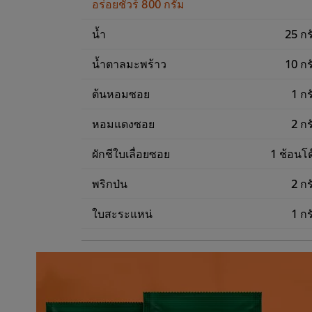
อร่อยชัวร์ 800 กรัม
น้ำ
25 กร
น้ำตาลมะพร้าว
10 กร
ต้นหอมซอย
1 กร
หอมแดงซอย
2 กร
ผักชีใบเลื่อยซอย
1 ช้อนโต
พริกป่น
2 กร
ใบสะระแหน่
1 กร