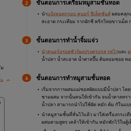
ขั้นตอนการเตรียมหมูสามชั้นทอด
นำ
แป้งทอดกรอบ คนอร์ ซีเล็คชั่นส์
ผสมคลุกเค
สะอาด กระเทียม รากผักชี พริกไทยขาวเม็ด 
ขั้นตอนการทำน้ำจิ้มแจ่ว
นำคนอร์อร่อยชัวร์ผงปรุงครบรส รสไก่
และ
ผ
น้ำปลา น้ำสะอาด น้ำตาลปิ๊บ ต้นหอมซอย หอ
ัม
ขั้นตอนการทำหมูสามชั้นทอด
ัม
เริ่มจากการผสมแม่ซอสผัดแบบมีน้ำปลา โดย
ชามผสม จากนั้นคนให้เข้ากัน จนน้ำตาลทรา
น้ำปลา สามารถนำไปใช้ผัด หมัก ต้ม กัใน
นำหมูสามชั้นที่หั่นไว้แล้ว มาใส่เครื่องกระ
ผสมตามสูตร เคล้าให้เข้ากัน หมักพักไว้ในตู้เ