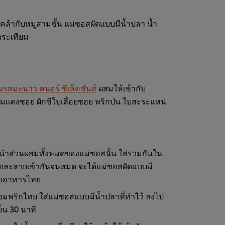
ล้ากับหมูสามชั้น แม่ซอสผัดแบบมีน้ำปลา น้ำ
กระเทียม
งรสมะนาว คนอร์ ซีเล็คชั่นส์
ผสมให้เข้ากับ
มแดงซอย ผักชีใบเลื่อยซอย พริกป่น ใบสะระแหน่
นำส่วนผสมทั้งหมดของแม่ซอสนั้น ใส่รวมกันใน
ยละลายเข้ากันจนหมด จะได้แม่ซอสผัดแบบมี
แบบอาหารไทย
เทียมพริกไทย ใส่แม่ซอสแบบมีน้ำปลาที่ทำไว้ ลงไป
ย็น 30 นาที