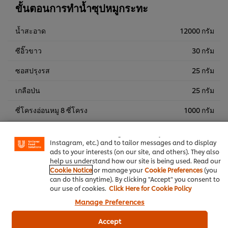
ขั้นตอนการทำน้ำซุปหมูกระทะ
น้ำสะอาด
12000 กรัม
ซีอิ๊วขาว
30 กรัม
ซอสปรุงรส
25 กรัม
เกลือป่น
25 กรัม
We use cookies (and similar techniques) to improve your
ซี่โครงอ่อนหมู 8 ซี่โครง
1000 กรัม
experience on our site. Cookies enable you to enjoy
certain features (like saving your online "shopping
น้ำกระเทียมดอง
400 กรัม
basket"), social sharing functionality (for Facebook,
Instagram, etc.) and to tailor messages and to display
คนอร์อร่อยชัวร์ผงปรุง รสหมู10x800ก
120 กรัม
ads to your interests (on our site, and others). They also
help us understand how our site is being used. Read our
หัวไชเท้า
2 หัว
Cookie Notice
or manage your
Cookie Preferences
(you
can do this anytime). By clicking "Accept" you consent to
our use of cookies.
Click Here for Cookie Policy
รากขึ้นฉ่าย
6 ราก
Manage Preferences
Accept
อาหารไทย
ปิ้ง-ย่าง
ผงรสมะนาว ตราคนอร์