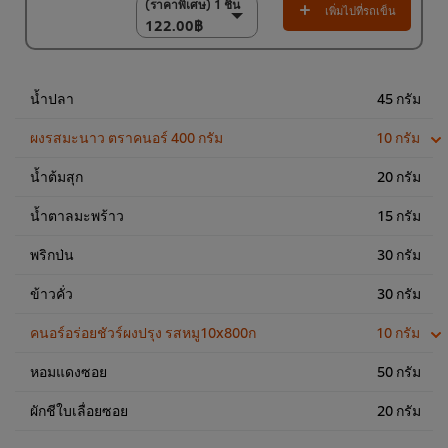
(ราคาพิเศษ) 1 ชิ้น
(ราคาพิเศษ) 1 ชิ้น
เพิ่มไปที่รถเข็น
122.00฿
122.00฿
(ราคาพิเศษ) แพ็ค 9
ชิ้น
1,100.00฿
น้ำปลา
45 กรัม
ผงรสมะนาว ตราคนอร์ 400 กรัม
10 กรัม
น้ำต้มสุก
20 กรัม
น้ำตาลมะพร้าว
15 กรัม
พริกป่น
30 กรัม
ข้าวคั่ว
30 กรัม
คนอร์อร่อยชัวร์ผงปรุง รสหมู10x800ก
10 กรัม
หอมแดงซอย
50 กรัม
ผักชีใบเลื่อยซอย
20 กรัม