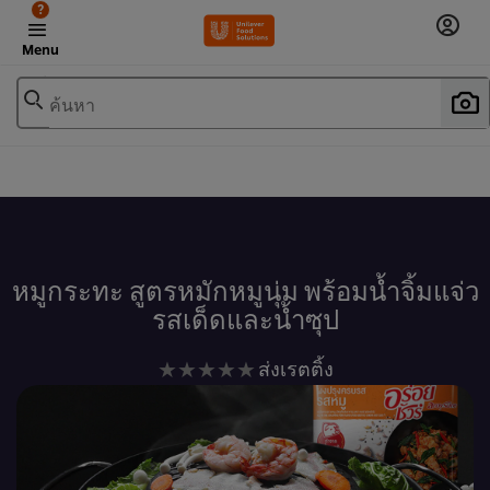
?
Menu
ค้นหา
เพิ่มในรายการโปรด
หมูกระทะ สูตรหมักหมูนุ่ม พร้อมน้ำจิ้มแจ่ว
รสเด็ดและน้ำซุป
ไม่มี
ส่งเรตติ้ง
การ
ให้
คะแนน
สำหรับ