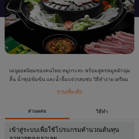
recipe
นี้
เมนูยอดนิยมของคนไทย หมูกระทะ พร้อมสูตรหมูหมักนุ่ม
ลิ้น น้ำซุปเข้มข้น และน้ำจิ้มแจ่วรสแซ่บ วิธีทำง่าย เตรียม
ของไม่กี่อย่างก็ได้น้ำจิ้มแจ่วรสเด็ด ทานคู่กับหมูนุ่มรสชาติ
อ่านเพิ่มเติม
กลมกล่อมเข้าเนื้อ นำสูตรนี้ไปทำขาย ลูกค้าติดใจ มาไม่
ขาดสายแน่นอน
ส่วนผสม
วิธีทำ
...
เข้าสู่ระบบเพื่อใช้โปรแกรมคำนวณต้นทุน
อาหารของเราเลย