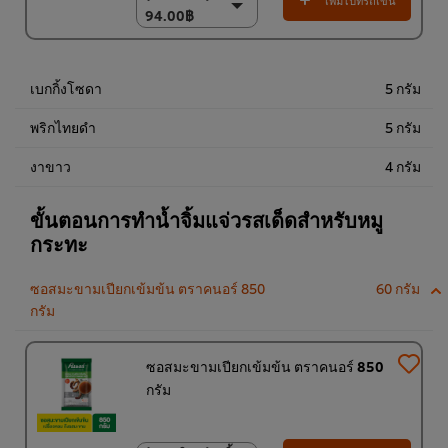
เพิ่มไปที่รถเข็น
94.00฿
94.00฿
(ราคาพิเศษ) แพ็ค 10
ชิ้น
920.00฿
เบกกิ้งโซดา
5 กรัม
พริกไทยดำ
5 กรัม
งาขาว
4 กรัม
ขั้นตอนการทำน้ำจิ้มแจ่วรสเด็ดสำหรับหมู
กระทะ
ซอสมะขามเปียกเข้มข้น ตราคนอร์ 850
60 กรัม
กรัม
ซอสมะขามเปียกเข้มข้น ตราคนอร์ 850
กรัม