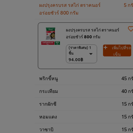
ผงปรุงครบรส รสไก่ ตราคนอร์
5 กร
อร่อยชัวร์ 800 กรัม
ผงปรุงครบรส รสไก่ ตราคนอร์
อร่อยชัวร์ 800 กรัม
เพิ่มไปที่รถ
(ราคาพิเศษ) 1
(ราคาพิเศษ) 1 ชิ้น
ชิ้น
94.00฿
เข็น
94.00฿
(ราคาพิเศษ) แพ็ค
10 ชิ้น
920.00฿
พริกขี้หนู
45 กร
กระเทียม
40 กร
รากผักชี
15 กร
หอมแดง
15 กร
วาซาบิ
15 กร