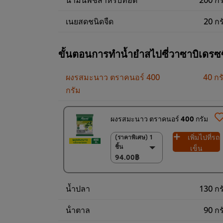
เนยสดชนิดจืด
20 กร
ขั้นตอนการทำน้ำยำสไปซี่วาซาบิเดรซซ
ผงรสมะนาว ตราคนอร์ 400
40 กร
กรัม
ผงรสมะนาว ตราคนอร์ 400 กรัม
เพิ่มไปที่รถ
(ราคาพิเศษ) 1
(ราคาพิเศษ) 1 ชิ้น
ชิ้น
94.00฿
เข็น
94.00฿
(ราคาพิเศษ) แพ็ค
15 ชิ้น
1,350.00฿
น้ำปลา
130 กร
น้ําตาล
90 กร