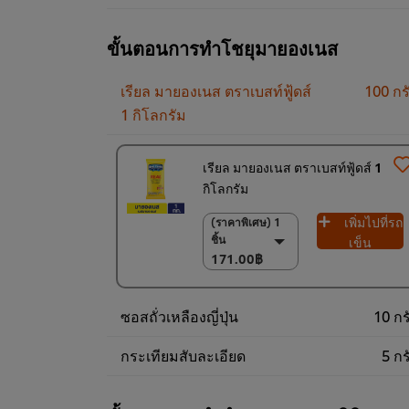
ขั้นตอนการทำโชยุมายองเนส
เรียล มายองเนส ตราเบสท์ฟู้ดส์
100 กร
1 กิโลกรัม
เรียล มายองเนส ตราเบสท์ฟู้ดส์ 1
กิโลกรัม
เพิ่มไปที่รถ
(ราคาพิเศษ) 1
(ราคาพิเศษ) 1 ชิ้น
ชิ้น
171.00฿
เข็น
171.00฿
(ราคาพิเศษ) แพ็ค
9 ชิ้น
1,530.00฿
ซอสถั่วเหลืองญี่ปุ่น
10 กร
กระเทียมสับละเอียด
5 กร