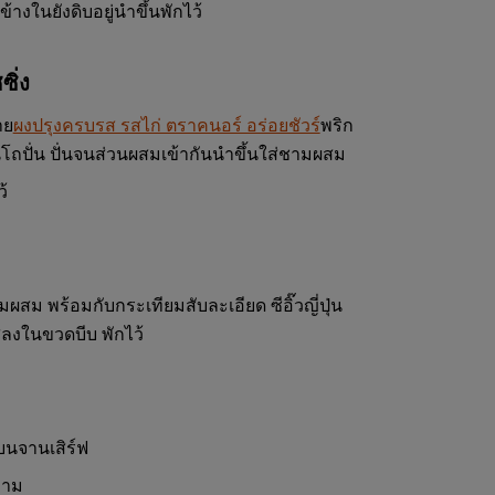
างในยังดิบอยู่นำขึ้นพักไว้
ิ่ง
าย
ผงปรุงครบรส รสไก่ ตราคนอร์ อร่อยชัวร์
พริก
โถปั่น ปั่นจนส่วนผสมเข้ากันนำขึ้นใส่ชามผสม
ว้
ผสม พร้อมกับกระเทียมสับละเอียด ซีอิ๊วญี่ปุ่น
่ลงในขวดบีบ พักไว้
บนจานเสิร์ฟ
งาม