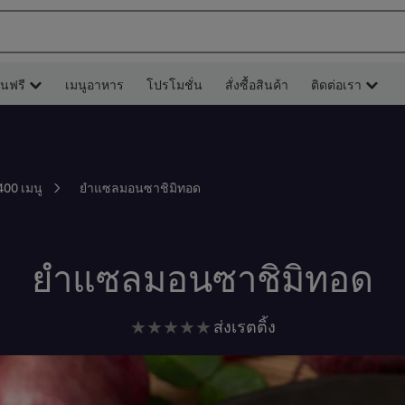
ยนฟรี
เมนูอาหาร
โปรโมชั่น
สั่งซื้อสินค้า
ติดต่อเรา
ยำแซลมอนซาชิมิทอด
400 เมนู
ยำแซลมอนซาชิมิทอด
ไม่มี
ส่งเรตติ้ง
การ
ให้
คะแนน