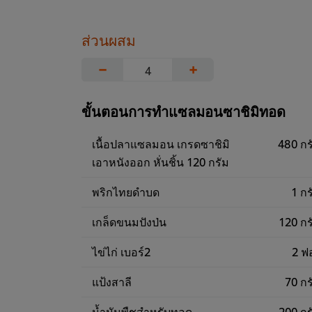
ส่วนผสม
−
+
ขั้นตอนการทำแซลมอนซาชิมิทอด
เนื้อปลาแซลมอน เกรดซาชิมิ
480 กร
เอาหนังออก หั่นชิ้น 120 กรัม
พริกไทยดำบด
1 กร
เกล็ดขนมปังป่น
120 กร
ไข่ไก่ เบอร์2
2 ฟ
แป้งสาลี
70 กร
น้ำมันพืชสำหรับทอด
200 กร