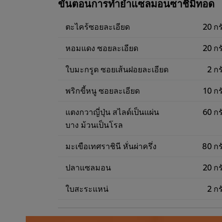
ขั้นตอนการทำยำแซลมอนซาชิมิทอด
ตะไคร้ซอยละเอียด
20 กร
หอมแดง ซอยละเอียด
20 กร
ใบมะกรูด ซอยเส้นฝอยละเอียด
2 กร
พริกขี้หนู ซอยละเอียด
10 กร
แตงกวาญี่ปุ่น สไลด์เป็นแผ่น
60 กร
บาง ม้วนเป็นโรล
มะเขือเทศราชินี หั่นผ่าครึ่ง
80 กร
ปลาแซลมอน
20 กร
ใบสะระแหน่
2 กร