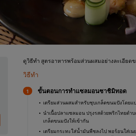
ดูวิธีทำ สูตรอาหารพร้อมส่วนผสมอย่างละเอีย
วิธีทำ
ขั้นตอนการทำแซลมอนซาชิมิทอด
เตรียมส่วนผสมสำหรับชุบเกล็ดขนมปังโดยแบ่งเ
นำเนื้อปลาแซลมอน ปรุงรสด้วยพริกไทยดำบด 
เกล็ดขนมปังให้เข้ากัน
เตรียมกระทะใส่น้ำมันพืชลงไป พอร้อนใส