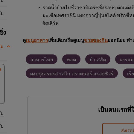
ราดน้ำยำสไปซี่วาซาบิเดรซซิ่งรอบๆ ตกแต่
ัม
มะเขือเทศราชินี แตงกวาญี่ปุ่นสไลด์ พริก
จัดเสิร์ฟ
ิ่ง
ดู
เมนูอาหาร
เพิ่มเติมหรือดูเมนู
ขายของกิน
ยอดนิยม ทำง
ัม
อาหารไทย
ทอด
ยำ-สลัด
ผงรสม
ผงปรุงครบรส รสไก่ ตราคนอร์ อร่อยชัวร์
เรี
เป็นคนแรกที่
ัม
ัม
ส่งเรตต