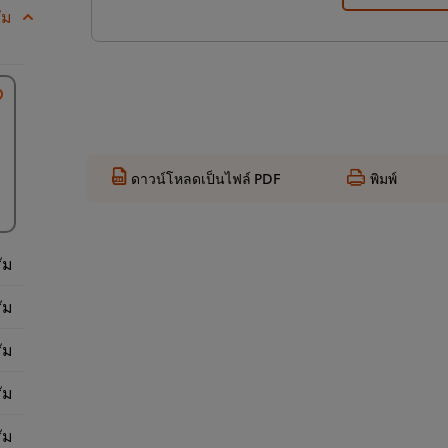
ัม
ดาวน์โหลดเป็นไฟล์ PDF
พิมพ์
ัม
ัม
ัม
ัม
ัม