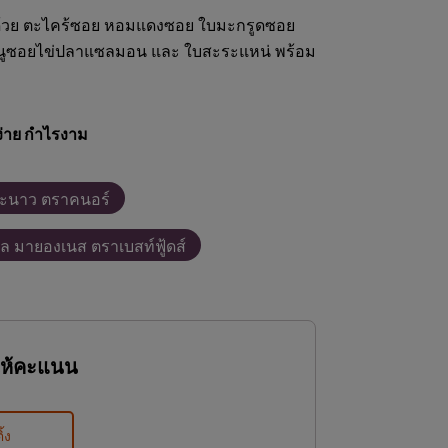
งด้วย ตะไคร้ซอย หอมแดงซอย ใบมะกรูดซอย
ขี้หนูซอยไข่ปลาแซลมอน และ ใบสะระแหน่ พร้อม
่าย กำไรงาม
ะนาว ตราคนอร์
ยล มายองเนส ตราเบสท์ฟู้ดส์
ให้คะแนน
ิ้ง