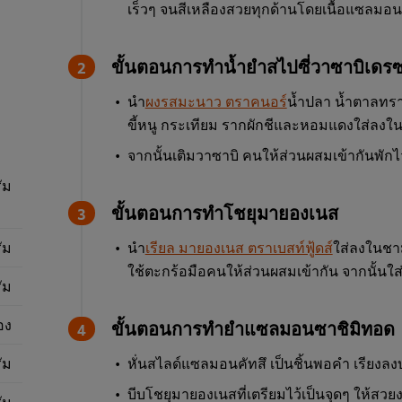
เร็วๆ จนสีเหลืองสวยทุกด้านโดยเนื้อแซลมอนข้
ขั้นตอนการทำน้ำยำสไปซี่วาซาบิเดรซซ
นำ
ผงรสมะนาว ตราคนอร์
น้ำปลา น้ำตาลทร
ขี้หนู กระเทียม รากผักชีและหอมแดงใส่ลงใน
จากนั้นเติมวาซาบิ คนให้ส่วนผสมเข้ากันพักไ
ัม
ขั้นตอนการทำโชยุมายองเนส
ัม
นำ
เรียล มายองเนส ตราเบสท์ฟู้ดส์
ใส่ลงในชาม
ใช้ตะกร้อมือคนให้ส่วนผสมเข้ากัน จากนั้นใส
ัม
อง
ขั้นตอนการทำยำแซลมอนซาชิมิทอด
ัม
หั่นสไลด์แซลมอนคัทสึ เป็นชิ้นพอคำ เรียงลง
บีบโชยุมายองเนสที่เตรียมไว้เป็นจุดๆ ให้สวย
ัม