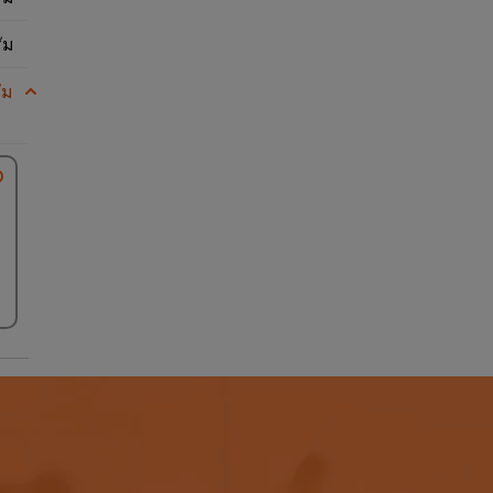
ัม
ัม