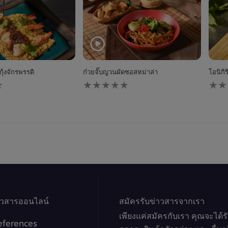
ุ้งจักรพรรดิ
ก๋วยจั๊บญวนผัดซอสหม่าล่า
โอนิกิ
ไม่มี
ไม่มี
การ
การ
ให้
ให้
คะแนน
คะแ
สำหรับ
สำหร
recipe
reci
นี้
นี้
าวสารออนไลน์
สมัครรับข่าวสารจากเรา
เพียงแค่สมัครกับเรา คุณจะได้
eferences