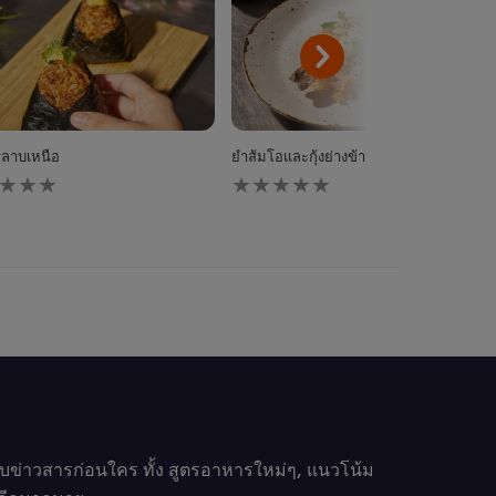
ริลาบเหนือ
ยำส้มโอและกุ้งย่างข้าวกรอบ
ไม่มี
การ
ให้
นน
คะแนน
ับ
สำหรับ
pe
recipe
นี้
รับข่าวสารก่อนใคร ทั้ง สูตรอาหารใหม่ๆ, แนวโน้ม