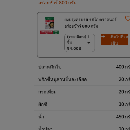
อร่อยชัวร์ 800 กรัม
ผงปรุงครบรส รสไก่ ตราคนอร์
อร่อยชัวร์ 800 กรัม
เพิ่มไปที่รถ
(ราคาพิเศษ) 1
(ราคาพิเศษ) 1 ชิ้น
ชิ้น
94.00฿
เข็น
94.00฿
(ราคาพิเศษ) แพ็ค
10 ชิ้น
920.00฿
ปลาหมึกไข่
400 กร
พริกขี้หนูสวนปั่นละเอียด
20 กร
กระเทียม
20 กร
ผักชี
30 กร
น้ำ
450 กร
น้ำปลา
20 กร