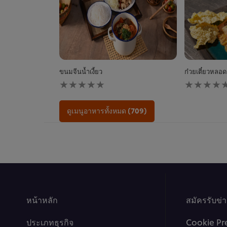
ขนมจีนน้ำเงี้ยว
ก๋วยเตี๋ยวหลอดก
ไม่มี
ไม่มี
การ
การ
ให้
ให้
คะแนน
คะแนน
ดูเมนูอาหารทั้งหมด (709)
สำหรับ
สำหรับ
recipe
recipe
นี้
นี้
หน้าหลัก
สมัครรับข่
ประเภทธุรกิจ
Cookie Pr