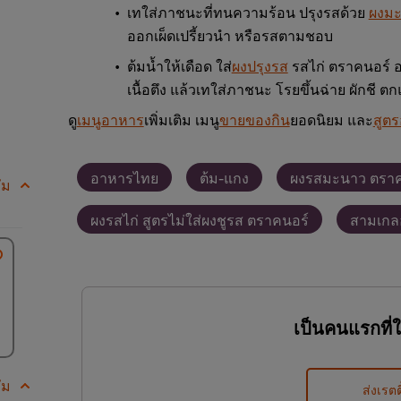
เทใส่ภาชนะที่ทนความร้อน ปรุงรสด้วย
ผงม
ออกเผ็ดเปรี้ยวนำ หรือรสตามชอบ
ต้มน้ำให้เดือด ใส่
ผงปรุงรส
รสไก่ ตราคนอร์ อ
เนื้อตึง แล้วเทใส่ภาชนะ โรยขึ้นฉ่าย ผักชี ต
ดู
เมนูอาหาร
เพิ่มเติม เมนู
ขายของกิน
ยอดนิยม และ
สูต
อาหารไทย
ต้ม-แกง
ผงรสมะนาว ตราค
ัม
ผงรสไก่ สูตรไม่ใส่ผงชูรส ตราคนอร์
สามเกล
เป็นคนแรกที่
ัม
ส่งเรตต