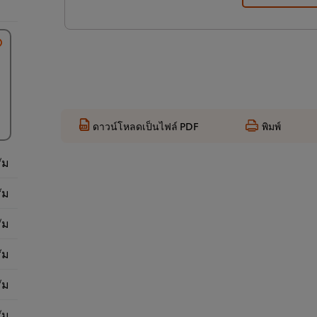
ดาวน์โหลดเป็นไฟล์ PDF
พิมพ์
ัม
ัม
ัม
ัม
ัม
ัม