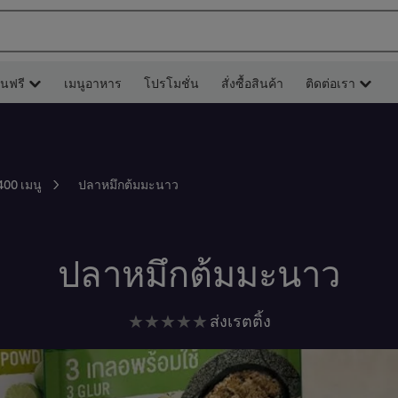
ยนฟรี
เมนูอาหาร
โปรโมชั่น
สั่งซื้อสินค้า
ติดต่อเรา
ปลาหมึกต้มมะนาว
400 เมนู
ปลาหมึกต้มมะนาว
ไม่มี
ส่งเรตติ้ง
การ
ให้
คะแนน