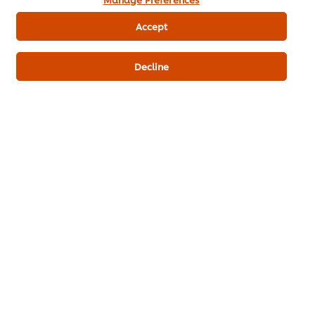
Accept
Decline
ดาวน์โหลดเป็นไฟล์ PDF
อีเมล
เมนูยอดนิยมอื่นๆ ในประเภทนี้