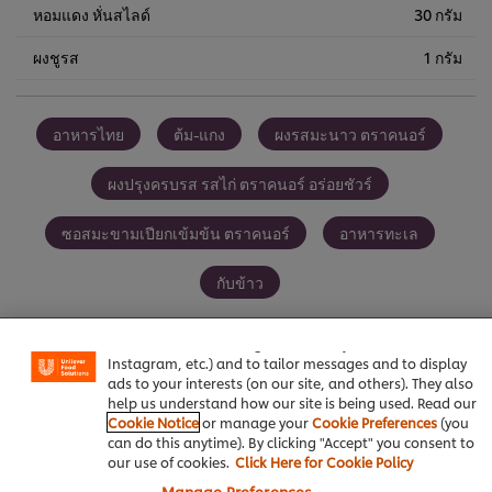
หอมแดง หั่นสไลด์
30 กรัม
ผงชูรส
1 กรัม
อาหารไทย
ต้ม-แกง
ผงรสมะนาว ตราคนอร์
ผงปรุงครบรส รสไก่ ตราคนอร์ อร่อยชัวร์
ซอสมะขามเปียกเข้มข้น ตราคนอร์
อาหารทะเล
กับข้าว
We use cookies (and similar techniques) to improve your
experience on our site. Cookies enable you to enjoy
certain features (like saving your online "shopping
basket"), social sharing functionality (for Facebook,
Instagram, etc.) and to tailor messages and to display
ads to your interests (on our site, and others). They also
เป็นคนแรกที่ให้คะแนน
help us understand how our site is being used. Read our
Cookie Notice
or manage your
Cookie Preferences
(you
can do this anytime). By clicking "Accept" you consent to
our use of cookies.
Click Here for Cookie Policy
ส่งเรตติ้ง
Manage Preferences