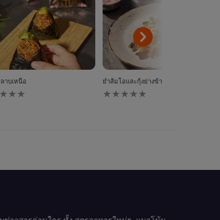
ริลาบเหนือ
ยำส้มโอและกุ้งย่างข้าวกรอบ
ไม่มี
การ
ให้
นน
คะแนน
ับ
สำหรับ
pe
recipe
นี้
รับข่าวสารก่อนใคร ทั้ง สูตรอาหารใหม่ๆ, แนวโน้ม