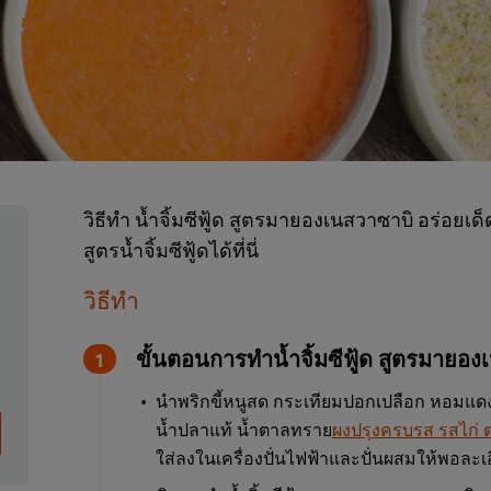
วิธีทำ น้ำจิ้มซีฟู้ด สูตรมายองเนสวาซาบิ อร่อย
สูตรน้ำจิ้มซีฟู้ดได้ที่นี่
วิธีทำ
ขั้นตอนการทำน้ำจิ้มซีฟู้ด สูตรมายอ
นำพริกขี้หนูสด กระเทียมปอกเปลือก หอมแดง
น้ำปลาแท้ น้ำตาลทราย
ผงปรุงครบรส รสไก่ ต
ใส่ลงในเครื่องปั่นไฟฟ้าและปั่นผสมให้พอละเอ