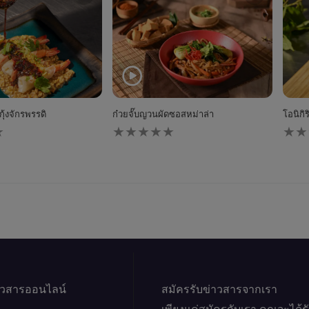
ุ้งจักรพรรดิ
ก๋วยจั๊บญวนผัดซอสหม่าล่า
โอนิกิ
ไม่มี
ไม่มี
การ
การ
ให้
ให้
คะแนน
คะแ
สำหรับ
สำหร
recipe
reci
นี้
นี้
าวสารออนไลน์
สมัครรับข่าวสารจากเรา
เพียงแค่สมัครกับเรา คุณจะได้