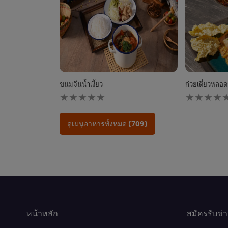
ขนมจีนน้ำเงี้ยว
ก๋วยเตี๋ยวหลอดก
ไม่มี
ไม่มี
การ
การ
ให้
ให้
คะแนน
คะแนน
ดูเมนูอาหารทั้งหมด (709)
สำหรับ
สำหรับ
recipe
recipe
นี้
นี้
หน้าหลัก
สมัครรับข่