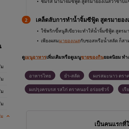
ชิมรส นำน้ำจิ้มซีฟู้ด สูตรมายองเนสวาซาบิแช่
เคล็ดลับการทำน้ำจิ้มซีฟู้ด สูตรมายอ
ใช้พริกขี้หนูสีเขียวจะทำให้น้ำจิ้มซีฟู้ด สูต
เพียงผสม
มายองเนส
กับซอสหรือน้ำสลัด ก็ส
น
ดู
เมนูอาหาร
เพิ่มเติมหรือดูเมนู
ขายของกิน
ยอดนิยม ทำง
ัม
อาหารไทย
ยำ-สลัด
ผงรสมะนาว ตราค
ัม
ผงปรุงครบรส รสไก่ ตราคนอร์ อร่อยชัวร์
เรี
ัม
ัม
ัม
เป็นคนแรกที่