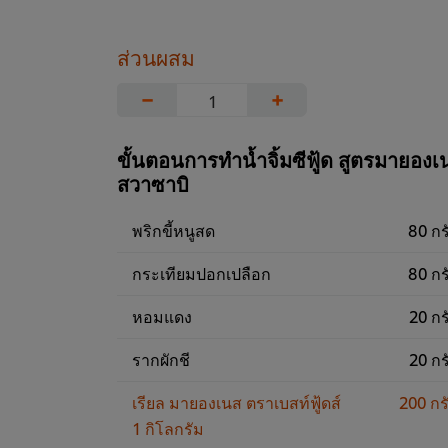
ส่วนผสม
−
+
ขั้นตอนการทำน้ำจิ้มซีฟู้ด สูตรมายองเ
สวาซาบิ
พริกขี้หนูสด
80 กร
กระเทียมปอกเปลือก
80 กร
หอมแดง
20 กร
รากผักชี
20 กร
เรียล มายองเนส ตราเบสท์ฟู้ดส์
200 กร
1 กิโลกรัม