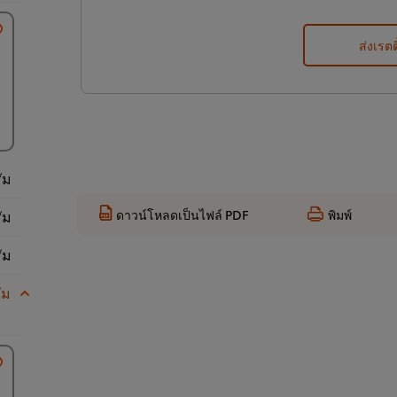
ส่งเรตต
ัม
ดาวน์โหลดเป็นไฟล์ PDF
พิมพ์
ัม
ัม
ัม