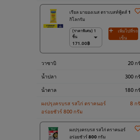
เรียล มายองเนส ตราเบสท์ฟู้ดส์ 1
กิโลกรัม
เพิ่มไปที่รถ
(ราคาพิเศษ) 1
(ราคาพิเศษ) 1 ชิ้น
ชิ้น
171.00฿
เข็น
171.00฿
(ราคาพิเศษ) แพ็ค
9 ชิ้น
1,530.00฿
วาซาบิ
20 กร
น้ำปลา
300 กร
น้ําตาล
180 กร
ผงปรุงครบรส รสไก่ ตราคนอร์
8 กร
อร่อยชัวร์ 800 กรัม
ผงปรุงครบรส รสไก่ ตราคนอร์
อร่อยชัวร์ 800 กรัม