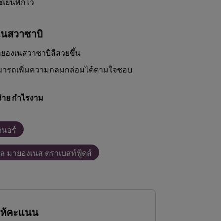
เย็นพักไว้
งเนสวาซาบิ
รมายองเนสวาซาบิสีสวยขึ้น
ามารถเพิ่มความกลมกล่อมได้ตามใจชอบ
่าย กำไรงาม
นอร์
ยล มายองเนส ตราเบสท์ฟู้ดส์
ให้คะแนน