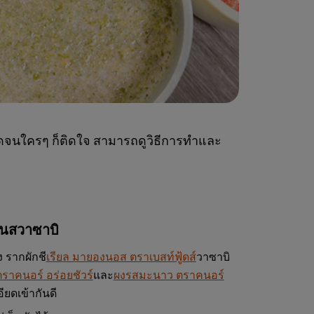
เด็ดจนใครๆ ก็ติดใจ สามารถดูวิธีการทำและ
งเนสวาซาบิ
 รากผักชี
เรียล มายองนอส ตราเบสท์ฟู้ดส์
วาซาบิ
ราคนอร์ อร่อยชัวร์
และ
ผงรสมะนาว ตราคนอร์
ียดเข้ากันดี