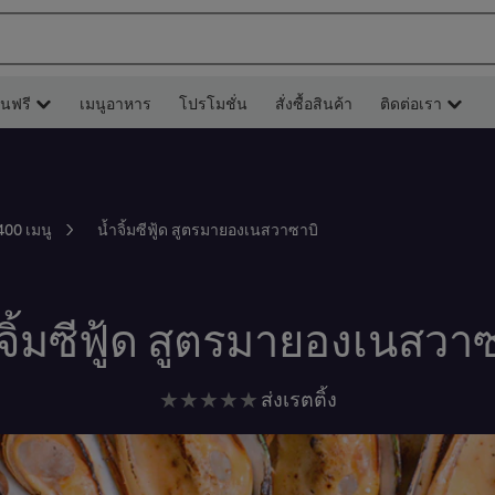
ยนฟรี
เมนูอาหาร
โปรโมชั่น
สั่งซื้อสินค้า
ติดต่อเรา
น้ำจิ้มซีฟู้ด สูตรมายองเนสวาซาบิ
400 เมนู
จิ้มซีฟู้ด สูตรมายองเนสวา
ไม่มี
ส่งเรตติ้ง
การ
ให้
คะแนน