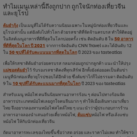
ทำไมเมนูเหล่านี้ถึงถูกปาก ถูกใจนักท่องเที่ยวจีน
และยุโรป
ต้มยำกุ้ง
เป็นเมนูที่ไม่ได้รับความนิยมเฉพาะในหมู่นักท่องเที่ยวจีนและ
ยุโรปเท่านั้น แต่ยังดังไปทั่วโลก ด้วยรสชาติที่จัดจ้านครบรส ทำให้ติดอยู่
ในลิสต์เมนูอาหารที่ดีที่สุดในโลกบ่อยครั้ง เช่น ติดอันดับ 8 ใน
50 อาหาร
ที่ดีที่สุดในโลก ปี 2021
จากการจัดอันดับ CNN Travel และได้อันดับ 12
ใน
50 ซุปที่ได้รับคะแนนมากที่สุดในโลก
ปี 2023 ของ tasteatlas
เพื่อให้รสชาติต้มยำอร่อยครบรส กลมกล่อมถูกปากลูกค้า แนะนำให้ปรุง
แม่ซอสต้มยำ
ไว้ รับรองรสชาติคงที่ทุกเสิร์ฟ อีกทั้งยังต่อยอดเป็นต้มข่า
เมนูที่นักท่องเที่ยวยุโรปชอบได้อีกด้วย ซึ่งต้มข่าไก่ก็ไม่ธรรมดา ติดอันดับ
9 ใน
10 ซุปที่ได้รับคะแนนมากที่สุดในโลก
ปี 2023 ของ tasteatlas
สำหรับเมนู หม้อไฟ คนจีนนิยมทานอาหารร้อน ๆ ค่อนไปทางร้อนจัด
อาหารประเภทหม้อไฟเลยถูกใจคนจีนมาก ๆ ทำให้เมื่อเดินทางมาเที่ยว
ไทย จึงอยากลองทานหม้อไฟสไตล์ไทย ๆ แนะนำว่าผู้ประกอบการร้าน
อาหารอาจลองนำเสนอก๋วยเตี๋ยวหม้อไฟ,
ต้มแซ่บ
หม้อไฟ หรือเล้งแซ่บ
หม้อไฟ ให้กับนักท่องเที่ยวจีน
ถัดมาอาหารทะเลของไทยขึ้นชื่อว่าสด อร่อย และราคาไม่แพง ทำให้ชาว