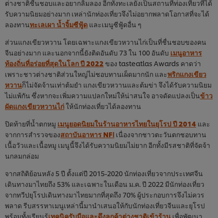
ต่างชาติชื่นชอบและอยากลิ้มลอง อีกทั้งทะเลยังเป็นสถานที่ท่องเที่ยวที่ได้
รับความนิยมอย่างมาก เหล่านักท่องเที่ยวจึงไม่อยากพลาดโอกาสที่จะได้
ลองทาน
ทะเลเผา น้ำจิ้มซีฟู้ด
และเมนูซีฟู้ดอื่น ๆ
ส่วนแกงเขียวหวาน โดยเฉพาะแกงเขียวหวานไก่เป็นที่ชื่นชอบของคน
จีนอย่างมาก และนอกจากนี้ยังติดอันดับ 73 ใน 100 อันดับ
เมนูอาหาร
ท้องถิ่นที่อร่อยที่สุดในโลก ปี 2022
ของ tasteatlas Awards คาดว่า
เพราะชาวต่างชาติส่วนใหญ่ไม่ชอบทานเผ็ดมากนัก และ
พริกแกงเขียว
หวาน
ก็ไม่จัดจ้านเท่าต้มยำ แกงเขียวหวานและต้มข่า จึงได้รับความนิยม
ไม่แพ้กัน ซึ่งหากจะเพิ่มความแปลกใหม่ให้น่าสนใจ อาจดัดแปลงเป็น
ข้าว
ผัดแกงเขียวหวานไก่
ให้นักท่องเที่ยวได้ลองทาน
ปิดท้ายที่น้ำตกหมู
เมนูยอดนิยมในร้านอาหารไทยในยุโรป ปี 2014
และ
จากการสำรวจของ
สถาบันอาหาร NF
I
เนื่องจากชาวตะวันตกชอบทาน
เนื้อวัวและเนื้อหมู เมนูนี้จึงได้รับความนิยมไม่ยาก อีกทั้งมีรสชาติที่จัดจ้า
นกลมกล่อม
จากสถิติย้อนหลัง 5 ปี ตั้งแต่ปี 2015-2020 นักท่องเที่ยวจากประเทศจีน
เดินทางมาไทยถึง 53% และเฉพาะในเดือน ม.ค. ปี 2022 มีนักท่องเที่ยว
จากทวีปยุโรปเดินทางมาไทยมากที่สุดถึง 70% ผู้ประกอบการจึงไม่ควร
พลาด รีบสรรหาเมนูเหล่านี้มานำเสนอให้กับนักท่องเที่ยวจีนและยุโรป
พร้อมทั้งเรียนรู้
เทคนิครับมือและดึงลูกค้าต่างชาติเข้าร้าน
เพื่อพัฒนา