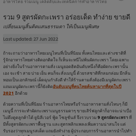
อาหารไทย รวมเมนู เคล็ดลับและเทคนิคการทำอาหารไทย
รวม 9 สูตรผัดกะเพรา อร่อยเด็ด ทำง่าย ขายดี
เปลี่ยนเมนูสิ้นคิดแสนธรรมดา ให้เป็นเมนูพิเศษ
Last updated:
27 Jun 2022
ถ้าจะถามว่าอาหารไทยเมนูไหนที่เป็นที่นิยม ทั้งคนไทยและต่างชาติที่
รู้จักอาหารไทยต่างติดอกติดใจ ก็เห็นจะหนีไม่พ้นผัดกะเพรา โดยเฉพาะ
อย่างยิ่งในร้านอาหารตามสั่ง เมนูยอดฮิตอันดับหนึ่งก็คือผัดกะเพรานั้น
เอง จะเช้า สาย บ่าย เย็น คนก็จะสั่งเมนูนี้ ด้วยรสชาติที่กลมกล่อม มีกลิ่น
หอมเป็นเอกลักษณ์ เผ็ดฉุนกำลังดี ทำให้ร้านตามสั่งต้องมีเมนูผัดกะเพรา
แถมเมนูผัดกะเพรานี้ก็ยังติด
อันดับเมนูที่คนไทยค้นหามากที่สุดในปี
2021
อีกด้วย
ด้วยความที่เป็นที่นิยม ร้านอาหารไทยหรือร้านอาหารตามสั่งไหนๆ ก็มี
เมนูนี้ การจะทำผัดกะเพราเมนูธรรมดาๆ ขายเสิร์ฟลูกค้าก็อาจจะน่าเบื่อ
ไม่ดึงดูดลูกค้าได้ ยูนิลีเวอร์ ฟู้ด โซลูชั่นส์ จึงรวบรวม
9 สูตรผัดกะเพรา
ที่
มีทั้งสูตรผัดกะเพราพื้นฐาน และสูตรพลิกแพลงเพิ่มความน่าสนใจ แต่
รับรองว่าทุกเมนูรสเด็ด แถมยังทำง่าย ผู้ประกอบการร้านอาหารนำไปทำ