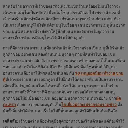
สำหรับร้านอาหารที่เจ้าของธุรกิจเพิ่งเริ่มเปิดร้านหรือยังไม่แน่ใจว่าจะ
เน้นขายเมนูใดเป็นหลัก สิ่งนี้จะไม่ใช่อุปสรรคอีกต่อไป เพราะสิ่งแรกที่
เจ้าของร้านต้องทำคือ จะต้องมีการกำหนดเมนูของร้านก่อน แต่จะต้อง
เป็นการเลือกเมนูที่ไม่ใช่แค่คิดเมนูไปเรื่อย ๆ เช่น อยากขายเมนูนั้น อยาก
ขายเมนูนี้ สิ่งเหล่านี้จะยิ่งทำให้รู้สึกสับสน และจับทางไม่ถูกว่าร้าน
อาหารที่เราทำควรมีเมนูไหนไว้เสิร์ฟให้กับลูกค้า
ทางที่ดีควรเอาเฉพาะเมนูที่คุณทำแล้วมั่นใจว่าอร่อย เป็นเมนูที่เสิร์ฟแล้ว
ลูกค้าชอบ อย่างเช่น ลองกำหนดเมนูง่าย ๆ ตามที่คนทั่วไปชอบ เช่น
อาหารประเภทข้าวผัด ผัดกะเพรา ยำรสแซ่บ หรือของทอด ก็เป็นเมนูที่คน
ชอบ และสำหรับใครที่ยังไม่มีไอเดีย ยูนิลีเวอร์ ฟู้ด โซลูชั่นส์ ก็มีสูตร
อาหารจานเดียวมาให้ทุกคนอีกเช่นเคย กับ
10 เมนูยอดนิยม ทำง่าย ขาย
ดี
ที่เจ้าของร้านสามารถนำสูตรนี้ไปฝึกทำให้คล่อง พร้อมเป็นอาหารจาน
เดียวที่ไม่ว่าลูกค้าคนไหนได้ทานก็อร่อยได้มาตรฐานทุกจาน เป็นร้าน
อาหารตามสั่งที่มีรสชาติดี คุณภาพคับจาน อร่อยได้หลากหลายเมนู
ลูกค้าชอบไม่มีเบื่อ อย่างเช่น ต่อยอดเมนูอาหารจานเดียว อย่าง ข้าว
ผัด
กะเพรา
ด้วยการต่อยอดเมนูทำเป็น
ไข่เยี่ยวม้ากะเพรากรอบราดข้าว
ทั้ง
คุ้มทั้งอิ่ม ทำได้ง่าย และเร็วในไม่กี่ขั้นตอน ลูกค้าได้กินเป็นต้องติดใจ
เคล็ดลับ
: เจ้าของร้านต้องทำคู่มือสูตรอาหารของร้านตัวเอง แต่ต้องจำไว้
เสมอว่า การที่เรามีส่วนผสมของเมนูที่แม่น งดการปรุงอาหารจากรสมือ