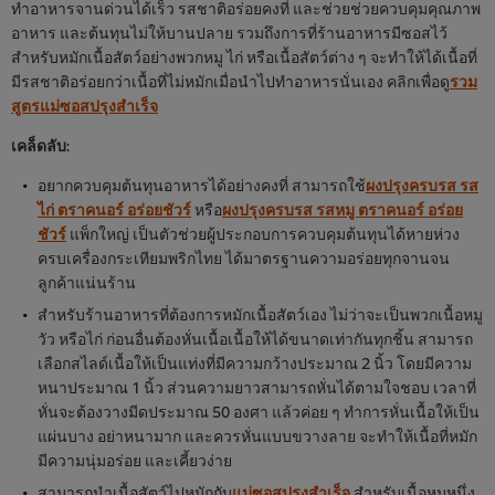
ทำอาหารจานด่วนได้เร็ว รสชาติอร่อยคงที่ และช่วยช่วยควบคุมคุณภาพ
อาหาร และต้นทุนไม่ให้บานปลาย รวมถึงการที่ร้านอาหารมีซอสไว้
สำหรับหมักเนื้อสัตว์อย่างพวกหมู ไก่ หรือเนื้อสัตว์ต่าง ๆ จะทำให้ได้เนื้อที่
มีรสชาติอร่อยกว่าเนื้อที่ไม่หมักเมื่อนำไปทำอาหารนั่นเอง คลิกเพื่อดู
รวม
สูตรแม่ซอสปรุงสำเร็จ
เคล็ดลับ
:
อยากควบคุมต้นทุนอาหารได้อย่างคงที่ สามารถใช้
ผงปรุงครบรส รส
ไก่ ตราคนอร์ อร่อยชัวร์
หรือ
ผงปรุงครบรส รสหมู ตราคนอร์ อร่อย
ชัวร์
แพ็กใหญ่ เป็นตัวช่วยผู้ประกอบการควบคุมต้นทุนได้หายห่วง
ครบเครื่องกระเทียมพริกไทย ได้มาตรฐานความอร่อยทุกจานจน
ลูกค้าแน่นร้าน
สำหรับร้านอาหารที่ต้องการหมักเนื้อสัตว์เอง ไม่ว่าจะเป็นพวกเนื้อหมู
วัว หรือไก่ ก่อนอื่นต้องหั่นเนื้อเนื้อให้ได้ขนาดเท่ากันทุกชิ้น สามารถ
เลือกสไลด์เนื้อให้เป็นแท่งที่มีความกว้างประมาณ 2 นิ้ว โดยมีความ
หนาประมาณ 1 นิ้ว ส่วนความยาวสามารถหั่นได้ตามใจชอบ เวลาที่
หั่นจะต้องวางมีดประมาณ 50 องศา แล้วค่อย ๆ ทำการหั่นเนื้อให้เป็น
แผ่นบาง อย่าหนามาก และควรหั่นแบบขวางลาย จะทำให้เนื้อที่หมัก
มีความนุ่มอร่อย และเคี้ยวง่าย
สามารถนำเนื้อสัตว์ไปหมักกับ
แม่ซอสปรุงสำเร็จ
สำหรับเนื้อหมูหนึ่ง