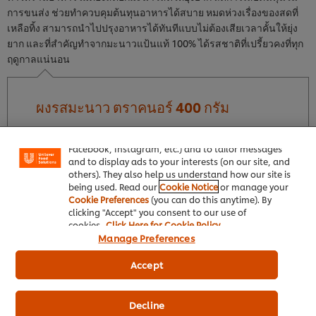
การขนส่ง ช่วยทำควบคุมต้นทุนอาหารได้สบาย หมดห่วงเรื่องของสดที่
เหลือทิ้ง สามารถนำไปปรุงอาหารได้ทันทีแบบไม่ต้องเสียเวลาคั้นให้ยุ่ง
ยาก และที่สำคัญทำจากมะนาวแป้นแท้ 100% ได้รสชาติที่เปรี้ยวคงที่ทุก
ฤดูกาลแน่นอน
We use cookies (and similar techniques) to improve
ผงรสมะนาว ตราคนอร์ 400 กรัม
your experience on our site. Cookies enable you to
enjoy certain features (like saving your online
"shopping basket"), social sharing functionality (for
Facebook, Instagram, etc.) and to tailor messages
and to display ads to your interests (on our site, and
others). They also help us understand how our site is
being used. Read our
Cookie Notice
or manage your
Cookie Preferences
(you can do this anytime). By
clicking "Accept" you consent to our use of
cookies.
Click Here for Cookie Policy
Manage Preferences
Accept
ผงมะนาวพร้อมใช้ ทำจากมะนาวแป้นแท้ ให้รสชาติเปรี้ยว
และกลิ่นหอมของมะนาวธรรมชาติ สามารถใช้ในการปรุง
อาหารและเครื่องดื่ม ใช้แทนมะนาวสดได้100%
Decline