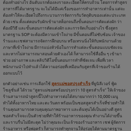
ต้องทำอย่างไร อันดับแรกต้องลงรายละเอียดให้ครบถ้วน โดยการทำสูตร
อาหารที่ได้มาตรฐาน จะไม่ได้มีแค่เรื่องของการทำอาหารเท่านั้น แต่จะ
ต้องทำให้ละเอียดไปถึงกระบวนการจัดการกับวัตถุดิบของแต่ละประเภท
ด้วย เช่น ตั้งแต่ตอนรับผักเข้ามาสต็อกจนถึงขั้นตอนการตัดแต่งผัก ว่า
ต้องมีวิธี และขั้นตอนการตัดแต่งผัก และการจัดเก็บอย่างไร ซึ่งสูตร
มาตรฐาน SOP จะต้องมีความเข้าใจง่าย มีขั้นตอนที่ไม่ซับซ้อน เจ้าของ
ร้านและเชฟสามารถจัดการฝึกอบรม หรือเทรนนิ่งให้กับพนักงานด้วย
ภาษาที่เข้าใจง่าย มีการแบ่งหัวข้อในการทำแต่ละขั้นตอนแบบชัดเจน
และหากไม่สามารถมาสอนด้วยตัวเองได้ ก็สามารถใช้สื่ออื่น ๆ เข้ามา
ช่วย อย่างภาพ และคลิปวิดีโอขั้นตอนการทำที่ชัดเจน เพื่อที่เวลา
พนักงานนำไปทำแล้วได้ความอร่อยที่เหมือนกับสูตรที่เจ้าของร้านได้
ออกแบบไว้
ยกตัวอย่างเช่น การเลือกใช้
สูตรแม่ซอสปรุงสำเร็จ
ที่ยูนิลีเวอร์ ฟู้ด
โซลูชั่นส์ ได้รวม “สูตรแม่ซอสพร้อมปรุงกว่า 10 สูตรสำเร็จ” ให้เจ้าของ
ร้านสามารถนำสูตรนี้ไปทำอาหารต่อได้สบายมากกว่า 10,000 เมนู
ทำได้ทั้งอาหารไทย และตะวันตก พร้อมเป็นซอสสูตรสำเร็จที่ช่วยทำให้
ร้านคุณสามารถควบคุมคุณภาพอาหาร และต้นทุนได้เป็นอย่างดี สูตร
ซอสสำเร็จจะเป็นตัวช่วยที่ทำให้ร้านอาหารของคุณ ทำงานได้ง่ายขึ้น
และราบรื่นไม่มีสะดุด ไม่ว่าคุณจะเป็นเจ้าของร้านอาหาร เชฟ ผู้จัดการ
ร้านอาหาร หรือพ่อครัว ก็สามารถทำทุกจานให้อร่อยได้ตามมาตรฐาน