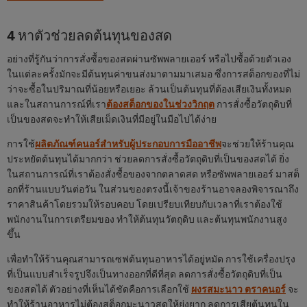
4 หาตัวช่วยลดต้นทุนของสด
อย่างที่รู้กันว่าการสั่งซื้อของสดผ่านซัพพลายเออร์ หรือไปซื้อด้วยตัวเอง
ในแต่ละครั้งมักจะมีต้นทุนค่าขนส่งมาตามมาเสมอ ซึ่งการสต็อกของที่ไม่
ว่าจะซื้อในปริมาณที่น้อยหรือเยอะ ล้วนเป็นต้นทุนที่ต้องเสียเงินทั้งหมด
และในสถานการณ์ที่เรา
ต้องสต็อกของในช่วงวิกฤต
การสั่งซื้อวัตถุดิบที่
เป็นของสดจะทำให้เสียเม็ดเงินที่มีอยู่ในมือไปได้ง่าย
การใช้
ผลิตภัณฑ์คนอร์สำหรับผู้ประกอบการมืออาชีพ
จะช่วยให้ร้านคุณ
ประหยัดต้นทุนได้มากกว่า ช่วยลดการสั่งซื้อวัตถุดิบที่เป็นของสดได้ ยิ่ง
ในสถานการณ์ที่เราต้องสั่งซื้อของจากตลาดสด หรือซัพพลายเออร์ มาสต็
อกที่ร้านแบบวันต่อวัน ในส่วนของตรงนี้เจ้าของร้านอาจลองพิจารณาถึง
ราคาสินค้าโดยรวมให้รอบคอบ โดยเปรียบเทียบกับเวลาที่เราต้องใช้
พนักงานในการเตรียมของ ทำให้ต้นทุนวัตถุดิบ และต้นทุนพนักงานสูง
ขึ้น
เพื่อทำให้ร้านคุณสามารถเซฟต้นทุนอาหารได้อยู่หมัด การใช้เครื่องปรุง
ที่เป็นแบบสำเร็จรูปจึงเป็นทางออกที่ดีที่สุด ลดการสั่งซื้อวัตถุดิบที่เป็น
ของสดได้ ตัวอย่างที่เห็นได้ชัดคือการเลือกใช้
ผงรสมะนาว ตราคนอร์
จะ
ทำให้ร้านอาหารไม่ต้องสต็อกมะนาวสดให้ยุ่งยาก ลดการเสียต้นทุนใน