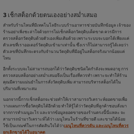
3 เช็กสต็อกด้วยตนเองอย่างสม่ำเสมอ
สำหรับร้านไหนที่มีเทคโนโลยีระบบร้านอาหารช่วยบันทึกข้อมูล เจ้าของ
ร้านอย่าเพิ่งชะล่าใจด้วยการไม่เช็กสต็อกวัตถุดิบเด็ดขาด ควรมีการ
ตรวจสต็อกวัตถุดิบด้วยตัวเองเพิ่มเติมด้วย เพราะระบบจะบอกได้เพียงแค่
ตัวเลขที่เราออเดอร์วัตถุดิบเข้ามาเท่านั้น ซึ่งเราก็ไม่สามารถรู้ได้เลยว่า
ตัวเลขที่บันทึกจะตรงกับจำนวนวัตถุดิบที่มีอยู่ในสต็อกจริงมากน้อยแค่
ไหน
อีกทั้งระบบจะไม่สามารถบอกได้ว่าวัตถุดิบชนิดใดกำลังจะหมดอายุ การ
ตรวจสอบสต็อกอย่างสม่ำเสมอจึงเป็นเรื่องที่ควรทำ เพราะจะทำให้ร้าน
คุณมีความแม่นยำในการสั่งวัตถุดิบเพิ่ม สามารถบริหารสต็อกได้ใน
ปริมาณที่เหมาะสม
นอกจากนี้การเช็กสต็อกจะช่วยทำให้เราสามารถวิเคราะห์ยอดขายเพื่อ
วางแผนการซื้อวัตถุดิบได้อีกด้วย ทำให้รู้ได้ว่าวัตถุดิบที่ลูกค้าชอบสั่งมา
จากการทำเมนูอะไร และจากข้อมูลยอดขายของร้านตรงนี้นี่แหละ จะ
สามารถนำมาวิเคราะห์ได้ว่า เมนูไหนในร้านที่ขายดี และขายได้น้อย
ใช้เป็นเกณฑ์ในการตัดสินใจได้ว่า
เมนูไหนที่ควรดัน และเมนูไหนที่ควร
ยกเลิกขายได้ในอนาคต