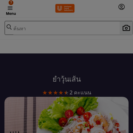
?
Menu
ค้นหา
เพิ่มในรายการโปรด
ยำวุ้นเส้น
คะแนน
2 คะแนน
เฉลี่ย
ของ
ยำ
วุ้น
เส้น