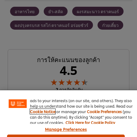
อาหารไทย
ยำ-สลัด
ผงรสมะนาว ตราคนอร์
ผงปรุงครบรส รสไก่ ตราคนอร์ อร่อยชัวร์
ก๋วยเตี๋ยว
การให้คะแนนของลูกค้า
4.5
We use cookies (and similar techniques) to improve your
experience on our site. Cookies enable you to enjoy
certain features (like saving your online "shopping
2 การจัดอันดับ
basket"), social sharing functionality (for Facebook,
Instagram, etc.) and to tailor messages and to display
ads to your interests (on our site, and others). They also
5
1
help us understand how our site is being used. Read our
4
1
Cookie Notice
or manage your
Cookie Preferences
(you
can do this anytime). By clicking "Accept" you consent to
3
our use of cookies.
Click Here for Cookie Policy
Manage Preferences
2