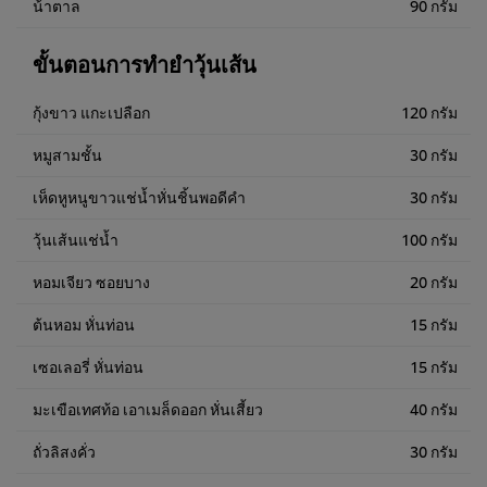
น้ําตาล
90 กรัม
ขั้นตอนการทำยำวุ้นเส้น
กุ้งขาว แกะเปลือก
120 กรัม
หมูสามชั้น
30 กรัม
เห็ดหูหนูขาวแช่น้ำหั่นชิ้นพอดีคำ
30 กรัม
วุ้นเส้นแช่น้ำ
100 กรัม
หอมเจียว ซอยบาง
20 กรัม
ต้นหอม หั่นท่อน
15 กรัม
เซอเลอรี่ หั่นท่อน
15 กรัม
มะเขือเทศท้อ เอาเมล็ดออก หั่นเสี้ยว
40 กรัม
ถั่วลิสงคั่ว
30 กรัม