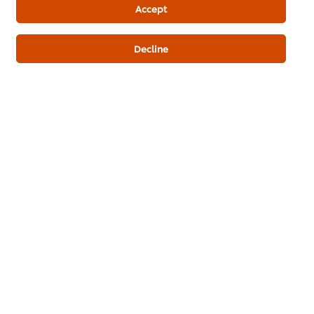
Accept
1
Decline
ส่งเรตติ้ง
ดาวน์โหลดเป็นไฟล์ PDF
อีเมล
เมนูยอดนิยมอื่นๆ ในประเภทนี้