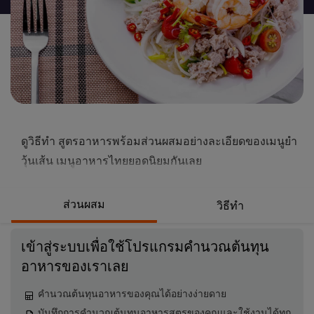
นี้
คือ
4.5
จาก
5
จาก
คะแนน
2
ดูวิธีทำ สูตรอาหารพร้อมส่วนผสมอย่างละเอียดของเมนูยำ
วุ้นเส้น เมนูอาหารไทยยอดนิยมกันเลย
ส่วนผสม
วิธีทำ
เข้าสู่ระบบเพื่อใช้โปรแกรมคำนวณต้นทุน
อาหารของเราเลย
คำนวณต้นทุนอาหารของคุณได้อย่างง่ายดาย
บันทึกการคำนวณต้นทุนอาหารสูตรของคุณและใช้งานได้ทุก