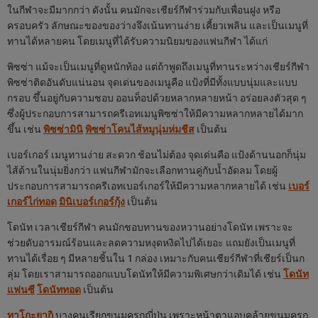
ในกีฬาจะมีมากกว่า ดังนั้น คนมักจะเชียร์กีฬาร่วมกับเพื่อนฝูง หรือ
ครอบครัว ลักษณะของของว่างจึงเน้นทานง่าย เคี้ยวเพลิน และเป็นเมนูที่
ทานได้หลายคน โดยเมนูที่ได้รับความนิยมของแฟนกีฬา ได้แก่
พิซซ่า แม้จะเป็นเมนูที่ดูหนักท้อง แต่ถ้าพูดถึงเมนูที่ทานระหว่างเชียร์กีฬา
พิซซ่าติดอันดับแน่นอน จุดเด่นของเมนูคือ แป้งที่มีทั้งแบบนุ่มและแบบ
กรอบ ขึ้นอยู่กับความชอบ ออนท็อปด้วยหลากหลายหน้า อร่อยลงตัวสุด ๆ
ซึ่งผู้ประกอบการสามารถครีเอทเมนูพิซซ่าให้มีความหลากหลายได้มาก
ขึ้น เช่น
พิซซ่ามินิ
พิซซ่าโคนไส้หมูนุ่มห่มชีส
เป็นต้น
เบอร์เกอร์ เมนูทานง่าย สะดวก ช้อนไม่ต้อง จุดเด่นคือ แป้งด้านนอกก็นุ่ม
ไส้ด้านในนุ่มยิ่งกว่า แฟนกีฬามักจะเลือกทานคู่กับน้ำอัดลม โดยผู้
ประกอบการสามารถครีเอทเบอร์เกอร์ให้มีความหลากหลายได้ เช่น
เบอร์
เกอร์ไก่ทอด
มินิเบอร์เกอร์กุ้ง
เป็นต้น
โดนัท เวลาเชียร์กีฬา คนมักชอบทานของหวานอย่างโดนัท เพราะจะ
ช่วยดับอารมณ์ร้อนและลดความหงุดหงิดไปได้เยอะ แถมยังเป็นเมนูที่
ทานได้เรื่อย ๆ มีหลายชิ้นใน 1 กล่อง เหมาะกับคนเชียร์กีฬาที่เชียร์เป็นก
ลุ่ม โดยเราสามารถออกแบบโดนัทให้มีความพิเศษกว่าเดิมได้ เช่น
โดนัท
แฟนซี
โดนัททอด
เป็นต้น
ทาโกะยากิ
บางคนเรียกขนมครกญี่ปุ่น เพราะหน้าตาแอบคล้ายขนมครก