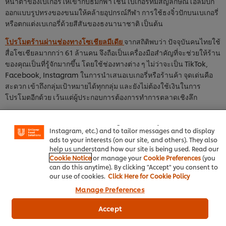
หน้าตาของเบเกอรี่ให้เข้ากับธีมกีฬา เช่น เบเกอรี่ที่มีสัญลักษณ์โอลิมปิก
ออกแบบรูปทรงของขนมให้คล้ายอุปกรณ์กีฬา การใช้ธงจิ๋วปักบนเบเกอรี่
หรือตกแต่งเบเกอรี่ด้วยสีสันของธงนานาชาติ เป็นต้น
โปรโมตร้านผ่านช่องทางโซเชียลมีเดีย
จากสถิติพบว่า ปัจจุบันคนไทยใช้
สื่อโซเชียลมากกว่า 61 ล้านคน จึงถือเป็นเครื่องมือสำคัญที่จะช่วยให้ร้าน
ของคุณเป็นที่รู้จักมากขึ้น โดยใช้ช่องทางต่าง ๆ ไม่ว่าจะเป็น TikTok,
Facebook, Instagram ในการนำเสนอเบเกอรี่หรือร้านค้า จุดเด่นคือ
สะดวก เข้าถึงกลุ่มเป้าหมายได้ทุกกลุ่ม และยังไม่ต้องใช้เงินในการ
We use cookies (and similar techniques) to improve your
โปรโมตอีกด้วย เว้นแต่ผู้ประกอบการต้องการทำการตลาดเชิงลึก
experience on our site. Cookies enable you to enjoy
certain features (like saving your online "shopping
เพิ่มช่องทางการขายแบบ
เดลิเวอรี
คนเชียร์กีฬา โดยเฉพาะในช่วงกลาง
basket"), social sharing functionality (for Facebook,
คืน ต้องการความสะดวกสบาย ไม่ต้องออกไปตระเวนหาซื้ออะไรให้ยุ่ง
Instagram, etc.) and to tailor messages and to display
ยาก อยากชิมเมนูอร่อย ๆ แบบโทรฯ สั่ง หรือสั่งออนไลน์แล้วรอรับที่บ้าน
ads to your interests (on our site, and others). They also
ได้เลย ดังนั้นการขายในช่องทางเดลิเวอรีจึงถือว่าตอบโจทย์
help us understand how our site is being used. Read our
Cookie Notice
or manage your
Cookie Preferences
(you
ตกแต่งหน้าร้านด้วยธีมกีฬา โอกาสดีของผู้ประกอบการที่มีหน้าร้านคือ
can do this anytime). By clicking "Accept" you consent to
our use of cookies.
Click Here for Cookie Policy
การตกแต่งร้านให้เข้าธีมกีฬาเพื่อให้ลูกค้าที่มาใช้บริการถ่ายภาพลงสื่อ
โซเชียล ซึ่งถือเป็นการโปรโมตทางหนึ่ง โดยอาจตกแต่งด้วยตุ๊กตา
Manage Preferences
นักกีฬาชื่อดัง ตุ๊กตาแต่งชุดกีฬา มาสคอต อุปกรณ์กีฬาต่าง ๆ โพเดียมรับ
Accept
รางวัล หรือมีจุดถ่ายรูปในร้านที่เป็นสไตล์ฝรั่งเศส เป็นต้น