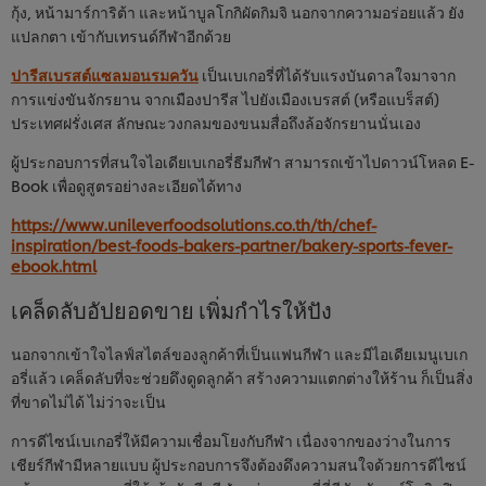
กุ้ง, หน้ามาร์การิต้า และหน้าบูลโกกิผัดกิมจิ นอกจากความอร่อยแล้ว ยัง
แปลกตา เข้ากับเทรนด์กีฬาอีกด้วย
ปารีสเบรสต์แซลมอนรมควัน
เป็นเบเกอรี่ที่ได้รับแรงบันดาลใจมาจาก
การแข่งขันจักรยาน จากเมืองปารีส ไปยังเมืองเบรสต์ (หรือแบร็สต์)
ประเทศฝรั่งเศส ลักษณะวงกลมของขนมสื่อถึงล้อจักรยานนั่นเอง
ผู้ประกอบการที่สนใจไอเดียเบเกอรี่ธีมกีฬา สามารถเข้าไปดาวน์โหลด E-
Book เพื่อดูสูตรอย่างละเอียดได้ทาง
https://www.unileverfoodsolutions.co.th/th/chef-
inspiration/best-foods-bakers-partner/bakery-sports-fever-
ebook.html
เคล็ดลับอัปยอดขาย เพิ่มกำไรให้ปัง
นอกจากเข้าใจไลฟ์สไตล์ของลูกค้าที่เป็นแฟนกีฬา และมีไอเดียเมนูเบเก
อรี่แล้ว เคล็ดลับที่จะช่วยดึงดูดลูกค้า สร้างความแตกต่างให้ร้าน ก็เป็นสิ่ง
ที่ขาดไม่ได้ ไม่ว่าจะเป็น
การดีไซน์เบเกอรี่ให้มีความเชื่อมโยงกับกีฬา เนื่องจากของว่างในการ
เชียร์กีฬามีหลายแบบ ผู้ประกอบการจึงต้องดึงความสนใจด้วยการดีไซน์