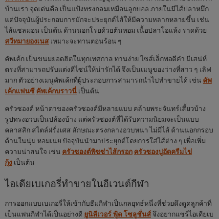
บ้านเรา จุดเด่นคือ เป็นแป้งทรงกลมเหมือนลูกบอล ภายในมีไส้ปลาหมึก
แต่ปัจจุบันผู้ประกอบการมักจะประยุกต์ไส้ให้มีความหลากหลายขึ้น เช่น
ไส้แซลมอน เป็นต้น ด้านนอกโรยด้วยต้นหอม เนื้อปลาโอแห้ง ราดด้วย
สวีทมายองเนส
เหมาะจะทานตอนร้อน ๆ
คัพเค้ก เป็นขนมยอดฮิตในทุกเทศกาล ทานง่าย ไซส์เล็กพอดีคำ มีเสน่ห์
ตรงที่สามารถปรับแต่งดีไซน์ให้น่ารักได้ จึงเป็นเมนูของว่างที่สาว ๆ เลิฟ
มาก ตัวอย่างเมนูคัพเค้กที่ผู้ประกอบการสามารถนำไปทำขายได้ เช่น
คัพ
เค้กแฟนซี
คัพเค้กบราวนี่
เป็นต้น
ครัวซองต์ หน้าตาของครัวซองต์มีหลายแบบ คล้ายพระจันทร์เสี้ยวบ้าง
รูปทรงอวบเป็นปล้องบ้าง แต่ครัวซองต์ที่ได้รับความนิยมจะเป็นแบบ
คลาสสิก สไตล์ฝรั่งเศส ลักษณะตรงกลางอวบหนา ไม่มีไส้ ด้านนอกกรอบ
ด้านในนุ่ม หอมเนย ปัจจุบันนำมาประยุกต์โดยการใส่ไส้ต่าง ๆ เพื่อเพิ่ม
ความน่าสนใจ เช่น
ครัวซองต์พิซซ่าไส้กรอก
ครัวซองปูอัดครีมไข่
กุ้ง
เป็นต้น
ไอเดียเบเกอรี่ทำขายในอีเวนต์กีฬา
การออกแบบเบเกอรี่ให้เข้ากับธีมกีฬาเป็นกลยุทธ์หนึ่งที่ช่วยดึงดูดลูกค้าที่
เป็นแฟนกีฬาได้เป็นอย่างดี
ยูนิลีเวอร์ ฟู้ด โซลูชั่นส์
จึงอยากแชร์ไอเดียเบ