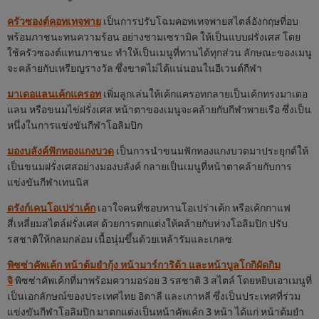
ครัวซองต์คอทเทจพาย
เป็นการปรับโฉมคอทเทจพายสไตล์อังกฤษที่อบ
พร้อมภาชนะทนความร้อน อย่างชามเซรามิค ให้เป็นแบบฝรั่งเศส โดย
ใช้ครัวซองต์แทนภาชนะ ทำให้เป็นเมนูที่ทานได้ทุกส่วน ลักษณะของเมนู
จะคล้ายกับเหรียญรางวัล ซึ่งขาดไม่ได้แน่นอนในอีเวนต์กีฬา
มาเดอแลนเค้กแครอท
เพิ่มลูกเล่นให้เค้กแครอทกลายเป็นเค้กทรงมาเดอ
แลน หรือขนมไข่ฝรั่งเศส หน้าตาของเมนูจะคล้ายกับกีฬาพายเรือ ซึ่งเป็น
หนึ่งในการแข่งขันกีฬาโอลิมปิก
มองบลังค์ฟักทองแกงบวด
เป็นการนำขนมฟักทองแกงบวดมาประยุกต์ให้
เป็นขนมฝรั่งเศสอย่างมองบลังค์ กลายเป็นเมนูที่หน้าตาคล้ายกับการ
แข่งขันกีฬาเทนนิส
ดรังก์เคนโอเปร่าเค้ก
เอาใจคนที่ชอบทานโอเปร่าเค้ก หรือเค้กกาแฟ
สี่เหลี่ยมสไตล์ฝรั่งเศส ด้วยการตกแต่งให้คล้ายกับห่วงโอลิมปิก ปรับ
รสชาติให้กลมกล่อม เนื้อนุ่มขึ้นด้วยเหล้ารัมและเกลซ
พิซซ่าคัพเค้ก หน้าต้มยำกุ้ง หน้ามาร์การิต้า และหน้าบูลโกกิผัดกิม
จิ
พิซซ่าคัพเค้กที่มาพร้อมความอร่อย 3 รสชาติ 3 สไตล์ โดยหยิบเอาเมนูที่
เป็นเอกลักษณ์ของประเทศไทย อิตาลี และเกาหลี ซึ่งเป็นประเทศที่ร่วม
แข่งขันกีฬาโอลิมปิก มาตกแต่งเป็นหน้าคัพเค้ก 3 หน้า ได้แก่ หน้าต้มยำ