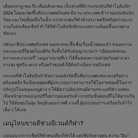
เดือนกรกฎาคม ถึง เดือนสิงหาคม เป็นช่วงที่มีการแข่งขันกีฬาโอลิมปิก
2024 โดยจะจัดขึ้นที่ประเทศฝรั่งเศส มีนานาประเทศเข้าร่วมแข่งขันนับ
ร้อย และไทยคือหนึ่งในนั้น บรรดาแฟนกีฬาทั่วประเทศจึงพร้อมร่วมแรง
ร่วมใจส่งเสียงเชียร์ ทำให้กีฬาโอลิมปิกมีกระแสความนิยมขึ้นมาอย่าง
ชัดเจน
กลับมาที่ประเทศฝรั่งเศส นอกจากจะขึ้นชื่อเรื่องน้ำหอมแล้ว ขนมหวาน
และเบเกอรี่ก็ฮอตไม่แพ้กัน ถึงขั้นได้รับสมญานามว่า “เมืองแห่งขนม
หวานและเบเกอรี่” เมนูมากมายที่เราได้ลิ้มลองความอร่อยกันอย่าง มา
การอง ชูครีม เครป หรือครัวซองต์ ก็มีต้นกำเนิดจากฝรั่งเศส
กระแสกีฬาโอลิมปิกกำลังมา แถมยังจัดขึ้นที่ประเทศแห่งเบเกอรี่อย่าง
ฝรั่งเศสอีก จึงเป็นเหตุผลที่ผู้ประกอบการสามารถใช้โอกาสทองนี้ในการ
ปรับรูปโฉมของเมนูต่าง ๆ ให้มีความอินเทรนด์ตามกระแสกีฬา แค่คน
เห็นหน้าตาของเบเกอรี่ก็อยากออเดอร์แล้ว บวกกับขั้นตอนที่ไม่ได้ยากเกิน
ไป ใช้ต้นทุนไม่สูง วัตถุดิบคุณภาพดี งานนี้ ผู้ประกอบการเตรียมรับกำไร
เต็ม ๆ ได้เลย
เมนูไหนขายดีช่วงอีเวนต์กีฬา?
แน่นอนว่าการเชียร์กีฬาคนเดียวก็ทำได้ แต่เชียร์หลายคน ความ “อิน”