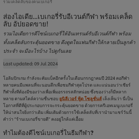
รวมเคล็ดลับของคนเบเกอรี่
ส่องไอเดีย...เบเกอรี่รับอีเวนต์กีฬา พร้อมเคล็ด
ลับ อัปยอดขาย!
รวมไอเดียการดีไซน์เบเกอรี่ให้อินเทรนด์รับอีเวนต์กีฬา พร้อม
ทั้งเคล็ดลับกระตุ้นยอดขาย ดึงดูดใจแฟนกีฬาให้กลายเป็นลูกค้า
ประจำ จะมีอะไรบ้าง ไปดูกันเลย
Last updated:
09 Jul 2024
โอลิมปิกเกม กำลังจะคัมแบ็คอีกครั้งในเดือนกรกฎาคมปี 2024 คอกีฬา
หลายคนมีแพลนที่จะนอนดึกเพื่อชมกีฬาสุดโปรด และแน่นอนว่าเชียร์
กีฬาทั้งทีต้องมีของว่างเพื่อเพิ่มอรรถรสสักหน่อย ซึ่งของว่างก็มีหลาก
หลาย ตามสไตล์ความชื่นชอบ
ยูนิลีเวอร์ ฟู้ด โซลูชั่นส์
เล็งเห็นว่า นี่เป็น
โอกาสที่ดีที่ผู้ประกอบการจะกระตุ้นยอดขาย ด้วยการครีเอทเมนูเบเกอรี่
ให้น่าสนใจยิ่งกว่าเดิม เพิ่มเติมด้วยการใช้เคล็ดลับที่เรานำมาแชร์วันนี้
คำว่า “ร้านเบเกอรี่ขายดี” คงอยู่ใกล้แค่เอื้อม
ทำไมต้องดีไซน์เบเกอรี่ในธีมกีฬา?