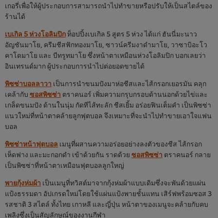
เกอรี่เพื่อให้ผู้ประกอบการสามารถนำไปทำขายหรือปรับให้เป็นสไตล์ของ
ร้านได้
เบเกิล 5 ห่วงโอลิมปิก
ท็อปปิ้งเบเกิล 5 สูตร 5 ห่วง ได้แก่ ฮันนี่มะนาว
อัญชันมาโย, ครีมชีสฟักทองมาโย, ซาวน์ครีมงาดำมาโย, วาซาบิอะโว
คาโดมาโย และ บีทรูทมาโย ซึ่งหน้าตาเหมือนห่วงโอลิมปิก บอกเลยว่า
อินเทรนด์มาก ผู้ประกอบการนำไปต่อยอดขายได้
พิซซ่าบอลลาวา
เป็นการนำขนมปังมาห่อชีสและไส้กรอกเยอรมัน คลุก
เคล้ากับ
ซอสพิซซ่า
ตราคนอร์ เพิ่มความกรุบกรอบด้านนอกด้วยไข่และ
เกล็ดขนมปัง ด้านในนุ่ม กัดทีไส้ทะลัก ชีสเยิ้ม อร่อยฟินเต็มคำ เป็นพิซซ่า
แนวใหม่ที่หน้าตาคล้ายลูกฟุตบอล จึงเหมาะที่จะนำไปทำขายเอาใจแฟน
บอล
พิซซ่าหน้าฟุตบอล
เมนูที่ผสานความอร่อยอย่างลงตัวของชีส ไส้กรอก
เห็ดฟาง และมะกอกดำ เข้าด้วยกัน ราดด้วย
ซอสพิซซ่า
ตราคนอร์ กลาย
เป็นพิซซ่าที่หน้าตาเหมือนฟุตบอลลูกใหญ่
พายกุ้งห่มผ้า
เป็นเมนูที่ทวิสต์มาจากกุ้งห่มผ้าแบบเดิมซึ่งจะพันด้วยแผ่น
แป้งธรรมดา อัปเกรดใหม่โดยใช้แผ่นแป้งพายชั้นแทน เสิร์ฟพร้อมซอส 3
รสชาติ 3 สไตล์ ทั้งไทย เกาหลี และญี่ปุ่น หน้าตาของเมนูจะคล้ายกับคบ
เพลิงซึ่งเป็นสัญลักษณ์ของงานกีฬา