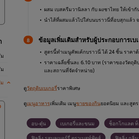
ผสม เบสครีมวานิลลา กับ ผงชาไทย ให้เข้ากั
นำไส้ที่ผสมแล้วไปใส่บนบราวนี่ที่อบสุกแล้
ข้อมูลเพิ่มเติมสำหรับผู้ประกอบการเบเก
า
สูตรนี้ทำเมนูคัพเค้กบราวนี่ ได้ 24 ชิ้น ราคา
ัม
ราคาเฉลี่ยชิ้นละ 6.10 บาท (ราคาของวัตถุดิบเ
ัม
และสถานที่จัดจำหน่าย)
ัม
ดู
วัตถุดิบเบเกอรี่
ราคาพิเศษ
ดู
เมนูอาหาร
เพิ่มเติม เมนู
ขายของกิน
ยอดนิยม และสูตร
อบ-ตุ๋น
เบเกอรี่และขนม
ช็อกโกแลต ท็อ
ฟิลลิ่ง รสบลูเบอร์รี่ ตราเบสท์ฟู้ดส์
ฟิลลิ่ง กลิ