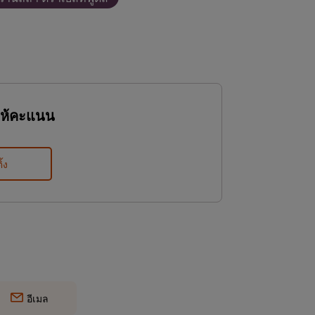
ให้คะแนน
ิ้ง
อีเมล