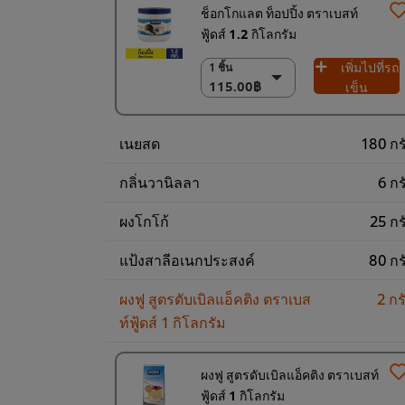
ช็อกโกแลต ท็อปปิ้ง ตราเบสท์
ฟู้ดส์ 1.2 กิโลกรัม
เพิ่มไปที่รถ
1 ชิ้น
1 ชิ้น
115.00฿
115.00฿
เข็น
(ราคาพิเศษ) แพ็ค
6 ชิ้น
เนยสด
180 กร
690.00฿
กลิ่นวานิลลา
6 กร
ผงโกโก้
25 กร
แป้งสาลีอเนกประสงค์
80 กร
ผงฟู สูตรดับเบิลแอ็คติง ตราเบส
2 กร
ท์ฟู้ดส์ 1 กิโลกรัม
ผงฟู สูตรดับเบิลแอ็คติง ตราเบสท์
ฟู้ดส์ 1 กิโลกรัม