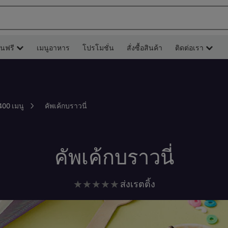
ยนฟรี
เมนูอาหาร
โปรโมชั่น
สั่งซื้อสินค้า
ติดต่อเรา
คัพเค้กบราวนี่
400 เมนู
คัพเค้กบราวนี่
ไม่มี
ส่งเรตติ้ง
การ
ให้
คะแนน