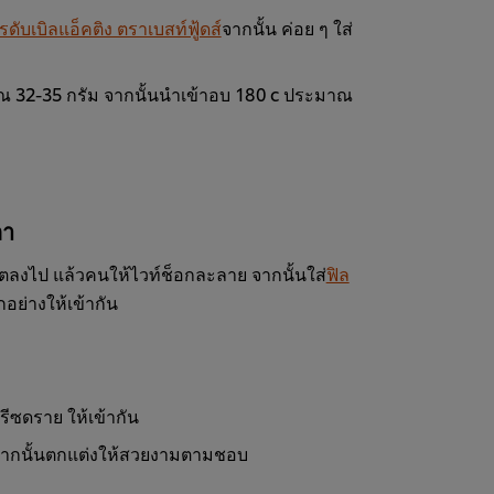
ตรดับเบิลแอ็คติง ตราเบสท์ฟู้ดส์
จากนั้น ค่อย ๆ ใส่
าณ 32-35 กรัม จากนั้นนำเข้าอบ 180 c ประมาณ
ลา
ลตลงไป แล้วคนให้ไวท์ช็อกละลาย จากนั้นใส่
ฟิล
อย่างให้เข้ากัน
รีซดราย ให้เข้ากัน
ว จากนั้นตกแต่งให้สวยงามตามชอบ