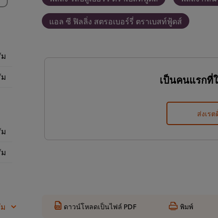
แอล ซี ฟิลลิ่ง สตรอเบอร์รี่ ตราเบสท์ฟู้ดส์
ัม
ัม
เป็นคนแรกที่
ส่งเรตต
ัม
ัม
ัม
ดาวน์โหลดเป็นไฟล์ PDF
พิมพ์