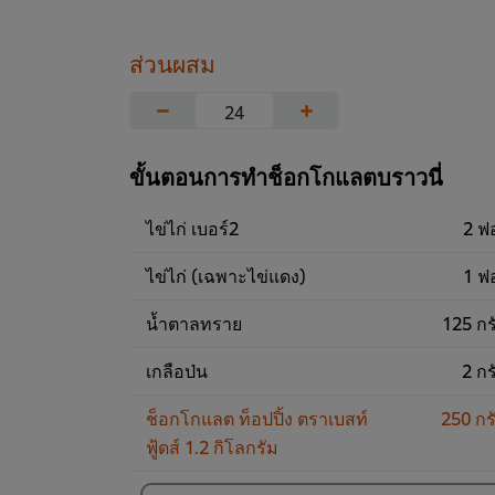
ส่วนผสม
−
+
ขั้นตอนการทำช็อกโกแลตบราวนี่
ไข่ไก่ เบอร์2
2 ฟ
ไข่ไก่ (เฉพาะไข่แดง)
1 ฟ
น้ำตาลทราย
125 กร
เกลือป่น
2 กร
ช็อกโกแลต ท็อปปิ้ง ตราเบสท์
250 กร
ฟู้ดส์ 1.2 กิโลกรัม