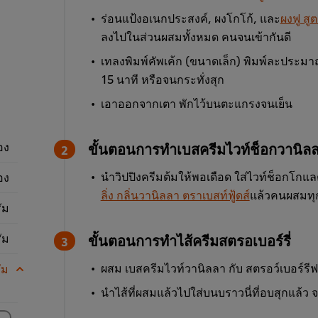
ร่อนแป้งอเนกประสงค์, ผงโกโก้, และ
ผงฟู สู
ลงไปในส่วนผสมทั้งหมด คนจนเข้ากันดี
เทลงพิมพ์คัพเค้ก (ขนาดเล็ก) พิมพ์ละประม
15 นาที หรือจนกระทั่งสุก
เอาออกจากเตา พักไว้บนตะแกรงจนเย็น
อง
ขั้นตอนการทำเบสครีมไวท์ช็อกวานิล
นำวิปปิงครีมต้มให้พอเดือด ใส่ไวท์ช็อกโกแ
อง
ลิ่ง กลิ่นวานิลลา ตราเบสท์ฟู้ดส์
แล้วคนผสมทุก
ัม
ัม
ขั้นตอนการทำไส้ครีมสตรอเบอร์รี่
ผสม เบสครีมไวท์วานิลลา กับ สตรอว์เบอร์รีฟ
ัม
นำไส้ที่ผสมแล้วไปใส่บนบราวนี่ที่อบสุกแล้