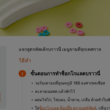
แจกสูตรคัพเค้กบราวนี่ เมนูขายดีทุกเทศกาล
วิธีทำ
ขั้นตอนการทำช็อกโกแลตบราวนี่
วอร์มเตาอบที่อุณหภูมิ 180 องศาเซลเซียส
ละลายเนยสด แล้วพักไว้
ผสมไข่ไก่, ไข่แดง, น้ำตาล, เกลือ ด้วยหัวใ
ใส่
ช็อกโกแลต ท็อปปิ้ง ตราเบสท์ฟู้ดส์
, กลิ่น