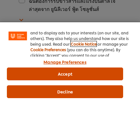
ฉันต้องการรับข่าวสารและแรงบันดาลใจ
We use cookies (and similar techniques) to improve
ล่าสุดจาก ยูนิลีเวอร์ ฟู้ด โซลูชั่นส์
your experience on our site. Cookies enable you to
enjoy certain features (like saving your online
"shopping basket"), social sharing functionality (for
Facebook, Instagram, etc.) and to tailor messages
คุณยอมรับว่าคุณอายุมากกว่า 16 ปีและให้
and to display ads to your interests (on our site, and
ความยินยอม บริษัท ยูนิลีเวอร์ไทยเทรดดิ้ง
others). They also help us understand how our site is
being used. Read our
Cookie Notice
or manage your
จำกัด บริษัทในเครือ, ยูนิลีเวอร์ กรุ๊ปและยูนิ
Cookie Preferences
(you can do this anytime). By
ลีเวอร์แบรนด์ ติดต่อคุณผ่านช่องทางการ
clicking "Accept" you consent to our use of
cookies.
Click Here for Cookie Policy
Manage Preferences
สื่อสารอื่น ๆ และประมวลผลข้อมูลส่วน
บุคคลของคุณ เพื่อการโฆษณา การตลาด
Accept
การวิจัยการตลาด การประชาสัมพันธ์หรือ
วัตถุประสงค์อื่นที่เกี่ยวข้อง คุณมีสิทธิถอน
Decline
ความยินยอมเมื่อใดก็ได้ โปรดติดต่อคอล
เซ็นเตอร์ โทร 0-2554-2400 หรืออีเมล
crm.ufsth@unilever.com ดูรายละเอียด
ประกาศเกี่ยวกับความเป็นส่วนตัว
ของ
แบรนด์ยูนิลีเวอร์
*