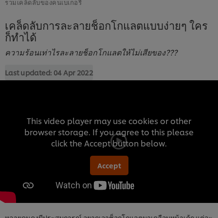
รวมเคล็ดลับของคนเบเกอรี่
เคล็ดลับการละลายช็อกโกแลตแบบง่ายๆ ใคร
ก็ทำได้
ความร้อนเท่าไรละลายช็อกโกแลตให้ไม่เสียของ???
Last updated:
04 Apr 2022
This video player may use cookies or other
browser storage. If you agree to this please
click the Accept button below.
Accept
หลายคนคงมีประสบการณ์ อยากเอาช็อกโกแลตมาเคลือบหน้าเค้ก แต่ละ