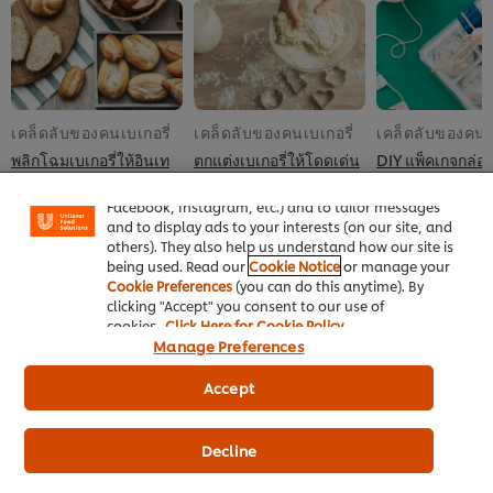
We use cookies (and similar techniques) to improve
เคล็ดลับของคนเบเกอรี่
เคล็ดลับของคนเบเกอรี่
เคล็ดลับของคนเบ
your experience on our site. Cookies enable you to
พลิกโฉมเบเกอรี่ให้อินเท
ตกแต่งเบเกอรี่ให้โดดเด่น
DIY แพ็คเกจกล่องเ
enjoy certain features (like saving your online
รนด์
ด้วยขอบเค้ก
ให้โดนใจลูกค้า
"shopping basket"), social sharing functionality (for
Facebook, Instagram, etc.) and to tailor messages
and to display ads to your interests (on our site, and
others). They also help us understand how our site is
being used. Read our
Cookie Notice
or manage your
Cookie Preferences
(you can do this anytime). By
clicking "Accept" you consent to our use of
cookies.
Click Here for Cookie Policy
Manage Preferences
Accept
หน้าหลัก
Decline
ประเภทธุรกิจ